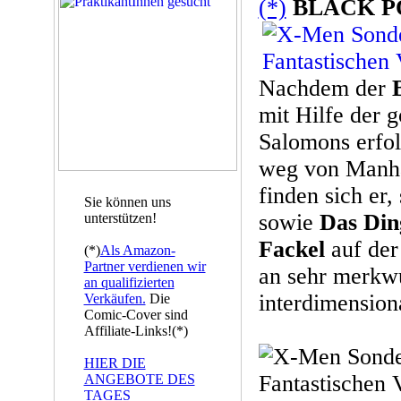
(*)
BLACK P
Nachdem der
mit Hilfe der 
Salomons erfo
weg von Manha
finden sich er
Sie können uns
sowie
Das Din
unterstützen!
Fackel
auf der
(*)
Als Amazon-
Partner verdienen wir
an sehr merkw
an qualifizierten
interdimension
Verkäufen.
Die
Comic-Cover sind
Affiliate-Links!(*)
HIER DIE
ANGEBOTE DES
TAGES