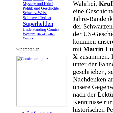
Wahrheit
Krul
Mystery und Krimi
Politik und Geschichte
eine Geschicht
Schwarz-Weiss
Science Fiction
Jahre-Bandenk
Superhelden
der Schwarzen
Understanding Comics
der US-Geschic
Western
Die aktuellen
Comics
kommen unsere
mit
Martin Lu
wir empfehlen...
X
zusammen. Da
unter der Fahn
geschrieben, s
Nachdenken an
unsere Gegenwa
nach der Lektü
Kenntnisse run
historischen Pe
Der Sammler.eu