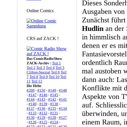
Dieses Sonderh
Ausgaben von B
Online Comics
Zunächst führt
Hudlin
an der 
in himmlisch a
CRS auf ZACK !
denen er es mi
Fantasievorste
Das ComicRadioShow
ordentlich Rau
ZACK-Archiv :
Teil 1
Teil 2
Teil 3
Teil 4
Teil 5
mal austoben w
Clifton-Spezial
Teil 6
Teil
7
Teil 8
Teil 9
Teil 10
Teil
dann auch: Las
11
Teil 12
Die Hefte
Konflikte mit 
#200
-
#150
-
#149
-
#148
Aspekte von T
-
#147
-
#146
-
#145
-
#144
-
#143
-
#142
-
#141
auf. Schliessli
-
#140
-
#139
-
#138
-
#137
-
#136
-
#135
-
#134
überwinden, un
-
#133
-
#132
-
#131
-
#130
-
#129
-
#128
-
#127
einem Raum, in
-
#126
-
#125
-
#124
-
#123
-
#122
-
#121
-
#120