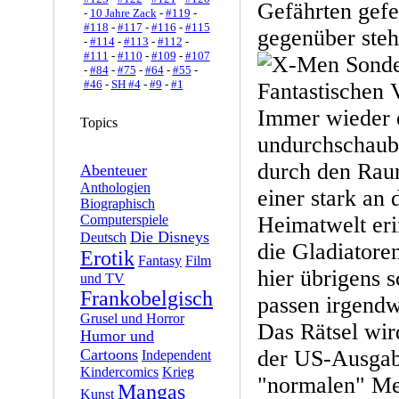
Gefährten gef
-
10 Jahre Zack
-
#119
-
#118
-
#117
-
#116
-
#115
gegenüber steh
-
#114
-
#113
-
#112
-
#111
-
#110
-
#109
-
#107
-
#84
-
#75
-
#64
-
#55
-
#46
-
SH #4
-
#9
-
#1
Immer wieder 
Topics
undurchschaub
durch den Raum
Abenteuer
Anthologien
einer stark an 
Biographisch
Computerspiele
Heimatwelt eri
Die Disneys
Deutsch
die Gladiatore
Erotik
Fantasy
Film
hier übrigens 
und TV
Frankobelgisch
passen irgendwi
Grusel und Horror
Das Rätsel wir
Humor und
Cartoons
der US-Ausgabe
Independent
Kindercomics
Krieg
"normalen" Men
Mangas
Kunst