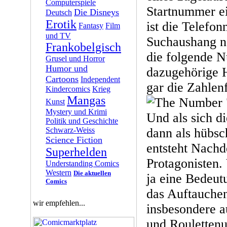
Computerspiele
Startnummer e
Die Disneys
Deutsch
Erotik
ist die Telefo
Fantasy
Film
und TV
Suchaushang n
Frankobelgisch
die folgende 
Grusel und Horror
Humor und
dazugehörige
Cartoons
Independent
gar die Zahlen
Kindercomics
Krieg
Mangas
Kunst
Mystery und Krimi
Und als sich d
Politik und Geschichte
Schwarz-Weiss
dann als hübsc
Science Fiction
entsteht Nach
Superhelden
Protagonisten. 
Understanding Comics
Western
Die aktuellen
ja eine Bedeutu
Comics
das Auftauchen
wir empfehlen...
insbesondere a
und Rouletten