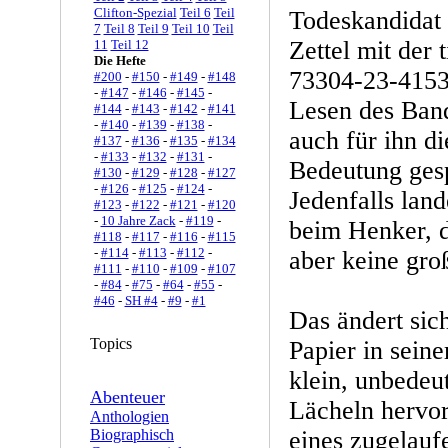
Clifton-Spezial
Teil 6
Teil
Todeskandidat 
7
Teil 8
Teil 9
Teil 10
Teil
Zettel mit der 
11
Teil 12
Die Hefte
73304-23-4153
#200
-
#150
-
#149
-
#148
-
#147
-
#146
-
#145
-
Lesen des Ban
#144
-
#143
-
#142
-
#141
-
#140
-
#139
-
#138
-
auch für ihn d
#137
-
#136
-
#135
-
#134
-
#133
-
#132
-
#131
-
Bedeutung gesp
#130
-
#129
-
#128
-
#127
-
#126
-
#125
-
#124
-
Jedenfalls land
#123
-
#122
-
#121
-
#120
-
10 Jahre Zack
-
#119
-
beim Henker, d
#118
-
#117
-
#116
-
#115
-
#114
-
#113
-
#112
-
aber keine gro
#111
-
#110
-
#109
-
#107
-
#84
-
#75
-
#64
-
#55
-
#46
-
SH #4
-
#9
-
#1
Das ändert sic
Topics
Papier in sein
klein, unbedeu
Abenteuer
Lächeln hervo
Anthologien
Biographisch
eines zugelauf