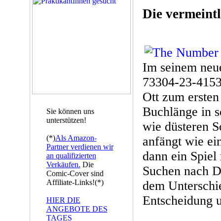
Die vermeint
Im seinem ne
73304-23-4153
Ott zum ersten
Buchlänge in s
Sie können uns
unterstützen!
wie düsteren 
(*)
Als Amazon-
anfängt wie ei
Partner verdienen wir
dann ein Spie
an qualifizierten
Verkäufen.
Die
Suchen nach D
Comic-Cover sind
Affiliate-Links!(*)
dem Unterschi
Entscheidung u
HIER DIE
ANGEBOTE DES
TAGES