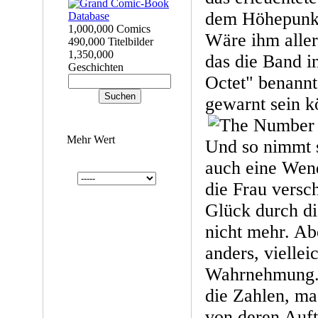
dem Höhepunkt
1,000,000 Comics
Wäre ihm aller
490,000 Titelbilder
1,350,000
das die Band i
Geschichten
Octet" benannt 
gewarnt sein k
Mehr Wert
Und so nimmt 
auch eine Wend
die Frau vers
Glück durch di
nicht mehr. Abe
anders, viellei
Wahrnehmung. 
die Zahlen, ma
von deren Auft