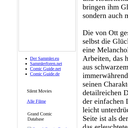
bringen ihm Gl
sondern auch m
Die von Ott ges
selbst die Glü
eine Melanchol
Arbeiten, das 
Der Sammler.eu
Sammlerforen.net
aus schwarzem 
Comic Guide.net
Comic Guide.de
immerwährende
seinen Charakte
Silent Movies
detailreichen 
der einfachen 
Alle Filme
leicht unterdrü
Grand Comic
Seite ist als d
Database
das erleuchtete