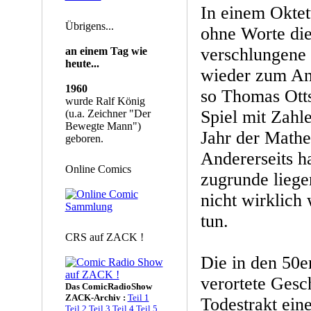
In einem Oktet
Übrigens...
ohne Worte di
verschlungene 
an einem Tag wie
heute...
wieder zum Anf
1960
so Thomas Ott
wurde Ralf König
Spiel mit Zahl
(u.a. Zeichner "Der
Bewegte Mann")
Jahr der Mathe
geboren.
Andererseits h
Online Comics
zugrunde lieg
nicht wirklich
tun.
CRS auf ZACK !
Die in den 50e
verortete Gesc
Das ComicRadioShow
ZACK-Archiv :
Teil 1
Todestrakt eine
Teil 2
Teil 3
Teil 4
Teil 5