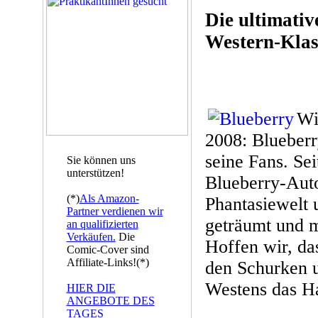
Die ultimativ
Western-Klas
Wi
2008: Blueberr
seine Fans. Sei
Sie können uns
unterstützen!
Blueberry-Auto
(*)
Als Amazon-
Phantasiewelt 
Partner verdienen wir
geträumt und m
an qualifizierten
Verkäufen.
Die
Hoffen wir, da
Comic-Cover sind
Affiliate-Links!(*)
den Schurken 
Westens das H
HIER DIE
ANGEBOTE DES
TAGES