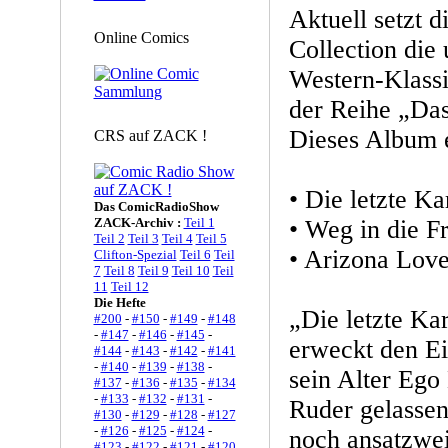
Aktuell setzt 
Online Comics
Collection die
Western-Klass
der Reihe „Das
Dieses Album e
CRS auf ZACK !
• Die letzte Ka
Das ComicRadioShow
ZACK-Archiv :
Teil 1
• Weg in die Fr
Teil 2
Teil 3
Teil 4
Teil 5
• Arizona Lov
Clifton-Spezial
Teil 6
Teil
7
Teil 8
Teil 9
Teil 10
Teil
11
Teil 12
Die Hefte
„Die letzte Ka
#200
-
#150
-
#149
-
#148
-
#147
-
#146
-
#145
-
erweckt den Ei
#144
-
#143
-
#142
-
#141
-
#140
-
#139
-
#138
-
sein Alter Ego
#137
-
#136
-
#135
-
#134
-
#133
-
#132
-
#131
-
Ruder gelasse
#130
-
#129
-
#128
-
#127
-
#126
-
#125
-
#124
-
noch ansatzwei
#123
-
#122
-
#121
-
#120