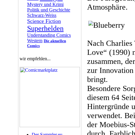
Mystery und Krimi
Atmosphäre.
Politik und Geschichte
Schwarz-Weiss
Science Fiction
Superhelden
Understanding Comics
Western
Die aktuellen
Nach Charlies 
Comics
Love“ (1990) n
wir empfehlen...
zusammen, der 
zur Innovation
bringt.
Besondere Sorg
diesem 64 Sei
Hintergründe 
verwendet. Bei
der Moebius-St
durch. Farblic
Der Sammler.eu