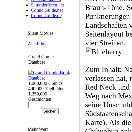
Sammlerforen.net
Braun-Töne. S
Comic Guide.net
Punktierungen
Comic Guide.de
Landschaften v
Seitenlayout be
Silent Movies
vier Streifen.
Alle Filme
Grand Comic
Database
Zum Inhalt: N
verlassen hat,
1,000,000 Comics
Red Neck und 
490,000 Titelbilder
1,350,000
Weg nach Mexi
Geschichten
seine Unschuld
Südstaatenscha
Karte). Als die
Mehr Wert
Chihuahua anko