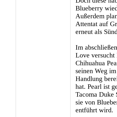
Doch diese hab
Blueberry wied
Außerdem plane
Attentat auf G
erneut als Sü
Im abschließe
Love versucht 
Chihuahua Pear
seinen Weg im 
Handlung berei
hat. Pearl ist 
Tacoma Duke St
sie von Bluebe
entführt wird.