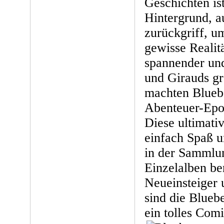
Geschichten ist
Hintergrund, a
zurückgriff, u
gewisse Realitä
spannender und
und Girauds g
machten Bluebe
Abenteuer-Epos
Diese ultimati
einfach Spaß u
in der Sammlu
Einzelalben ber
Neueinsteiger 
sind die Blueb
ein tolles Com