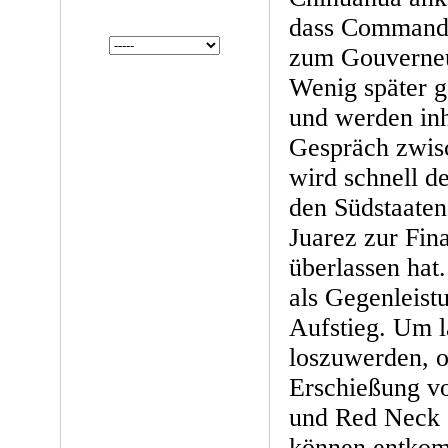
dass Commanda
zum Gouverneur
Wenig später g
und werden inh
Gespräch zwis
wird schnell de
den Südstaaten
Juarez zur Fin
überlassen hat
als Gegenleist
Aufstieg. Um l
loszuwerden, o
Erschießung v
und Red Neck 
können entko