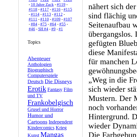
-
10 Jahre Zack
-
#119
-
nähert sich der
#118
-
#117
-
#116
-
#115
sind flächig u
-
#114
-
#113
-
#112
-
#111
-
#110
-
#109
-
#107
Seitenaufbau w
-
#84
-
#75
-
#64
-
#55
-
#46
-
SH #4
-
#9
-
#1
übergangslos. I
gefügten Blue
Topics
diese Manifest
Abenteuer
für manchen L
Anthologien
gewöhnungsbed
Biographisch
Computerspiele
„Weg in die Fre
Die Disneys
Deutsch
Erotik
sich wieder stä
Fantasy
Film
und TV
Mustern. Der M
Frankobelgisch
noch vorhanden,
Grusel und Horror
Humor und
Hintergrund. 
Cartoons
Independent
wieder Dynami
Kindercomics
Krieg
Mangas
Die Farbgebun
Kunst