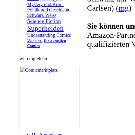
Mystery und Krimi
Carlsen) (
mg
)
Politik und Geschichte
Schwarz-Weiss
Science Fiction
Sie können un
Superhelden
Amazon-Partne
Understanding Comics
Western
Die aktuellen
qualifizierten 
Comics
wir empfehlen...
Der Sammler.eu