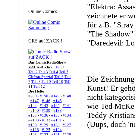
"Elektra: Assa
Online Comics
zeichnete er w
für z.B. "Stra
"The Shadow" (
CRS auf ZACK !
"Daredevil: L
Das ComicRadioShow
ZACK-Archiv :
Teil 1
Teil 2
Teil 3
Teil 4
Teil 5
Clifton-Spezial
Teil 6
Teil
Die Zeichnung
7
Teil 8
Teil 9
Teil 10
Teil
Kunst! Er gehö
11
Teil 12
Die Hefte
nicht kategori
#200
-
#150
-
#149
-
#148
-
#147
-
#146
-
#145
-
wie Ted McKee
#144
-
#143
-
#142
-
#141
-
#140
-
#139
-
#138
-
Teddy Kristia
#137
-
#136
-
#135
-
#134
-
#133
-
#132
-
#131
-
(Uups, doch 'n
#130
-
#129
-
#128
-
#127
-
#126
-
#125
-
#124
-
#123
-
#122
-
#121
-
#120