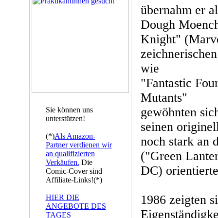
übernahm er al
Dough Moench
Knight" (Marve
zeichnerischen 
wie
"Fantastic Fo
Mutants"
gewöhnten sic
Sie können uns
unterstützen!
seinen originel
(*)
Als Amazon-
noch stark an
Partner verdienen wir
("Green Lanter
an qualifizierten
Verkäufen.
Die
DC) orientierte
Comic-Cover sind
Affiliate-Links!(*)
1986 zeigten si
HIER DIE
ANGEBOTE DES
Eigenständigkei
TAGES