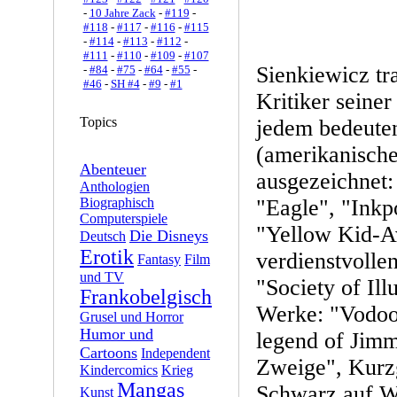
-
10 Jahre Zack
-
#119
-
#118
-
#117
-
#116
-
#115
-
#114
-
#113
-
#112
-
#111
-
#110
-
#109
-
#107
Sienkiewicz t
-
#84
-
#75
-
#64
-
#55
-
#46
-
SH #4
-
#9
-
#1
Kritiker seiner
Topics
jedem bedeuten
(amerikanisch
Abenteuer
ausgezeichnet
Anthologien
Biographisch
"Eagle", "Inkp
Computerspiele
"Yellow Kid-A
Die Disneys
Deutsch
Erotik
verdienstvolle
Fantasy
Film
und TV
"Society of Ill
Frankobelgisch
Werke: "Vodoo 
Grusel und Horror
Humor und
legend of Jim
Cartoons
Independent
Zweige", Kurz
Kindercomics
Krieg
Mangas
Schwarz auf Wei
Kunst