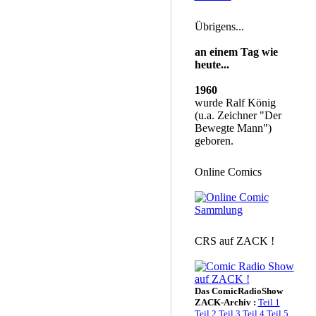
Übrigens...
an einem Tag wie
heute...
1960
wurde Ralf König
(u.a. Zeichner "Der
Bewegte Mann")
geboren.
Online Comics
CRS auf ZACK !
Das ComicRadioShow
ZACK-Archiv :
Teil 1
Teil 2
Teil 3
Teil 4
Teil 5