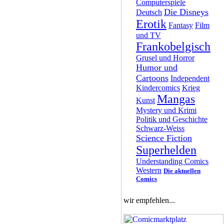
Computerspiele
Die Disneys
Deutsch
Erotik
Fantasy
Film
und TV
Frankobelgisch
Grusel und Horror
Humor und
Cartoons
Independent
Kindercomics
Krieg
Mangas
Kunst
Mystery und Krimi
Politik und Geschichte
Schwarz-Weiss
Science Fiction
Superhelden
Understanding Comics
Western
Die aktuellen
Comics
wir empfehlen...