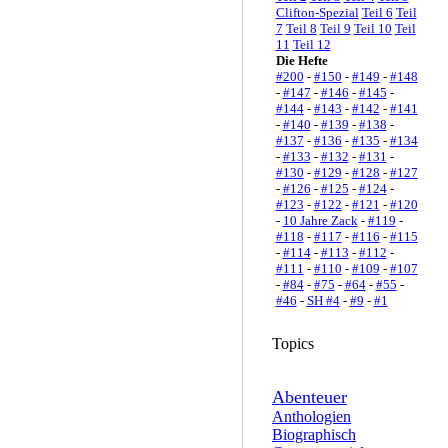
Clifton-Spezial
Teil 6
Teil
7
Teil 8
Teil 9
Teil 10
Teil
11
Teil 12
Die Hefte
#200
-
#150
-
#149
-
#148
-
#147
-
#146
-
#145
-
#144
-
#143
-
#142
-
#141
-
#140
-
#139
-
#138
-
#137
-
#136
-
#135
-
#134
-
#133
-
#132
-
#131
-
#130
-
#129
-
#128
-
#127
-
#126
-
#125
-
#124
-
#123
-
#122
-
#121
-
#120
-
10 Jahre Zack
-
#119
-
#118
-
#117
-
#116
-
#115
-
#114
-
#113
-
#112
-
#111
-
#110
-
#109
-
#107
-
#84
-
#75
-
#64
-
#55
-
#46
-
SH #4
-
#9
-
#1
Topics
Abenteuer
Anthologien
Biographisch