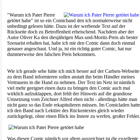
"Warum ich Pater Pierre
getötet habe" ist so ein Comicband den ich normalerweise nicht
unbedingt gelesen hätte. Dazu ist der werbende Text auf der
Rückseite doch zu Betroffenheit erheischend. Nachdem aber der
Autor Oliver Ka den diesjährigen Max-und-Moritz-Preis als bester
Szenarist erhalten hat, habe ich mir den Comic dann doch einmal
genauer angeschaut. Und ja, ist ein richtig guter Comic, hat nur
dummerweise den falschen Preis bekommen.
Wie ich gerade sehe hätte ich mich besser auf der Carlsen-Webseite
zu dem Band informieren sollen anstatt ihn beim Händler meines
Vertrauens in die Hand zu nehmen. Der Text im Netz ist nämlich
viel mehr geeignet einen dazu zu bringen den Comic auch mal
wirklich aufzuklappen, dort fehlt der Hinweis auf die grandiose
Umsetzung vom Zeichner Alfred eben nicht - allerdings hätte man
nicht ganz so das Ende rekapitulieren müssen. Im Comicladen hatte
ich den Band nach Lektüre des Rückentextes gleich wieder
zurückgelegt, ohne einen Blick ins Innere zu werfen, großer Fehler.
Was diesen Comic nämlich vor allem auszeichnet ist die exzellente