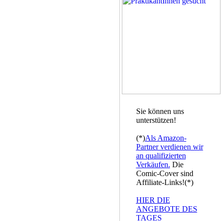
Sie können uns
unterstützen!
(*)
Als Amazon-
Partner verdienen wir
an qualifizierten
Verkäufen.
Die
Comic-Cover sind
Affiliate-Links!(*)
HIER DIE
ANGEBOTE DES
TAGES