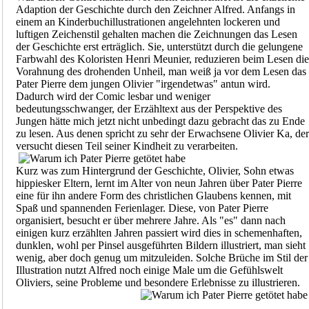
Adaption der Geschichte durch den Zeichner Alfred. Anfangs in
einem an Kinderbuchillustrationen angelehnten lockeren und
luftigen Zeichenstil gehalten machen die Zeichnungen das Lesen
der Geschichte erst erträglich. Sie, unterstützt durch die gelungene
Farbwahl des Koloristen Henri Meunier, reduzieren beim Lesen die
Vorahnung des drohenden Unheil, man weiß ja vor dem Lesen das
Pater Pierre dem jungen Olivier "irgendetwas" antun wird.
Dadurch wird der Comic lesbar und weniger
bedeutungsschwanger, der Erzähltext aus der Perspektive des
Jungen hätte mich jetzt nicht unbedingt dazu gebracht das zu Ende
zu lesen. Aus denen spricht zu sehr der Erwachsene Olivier Ka, der
versucht diesen Teil seiner Kindheit zu verarbeiten.
Kurz was zum Hintergrund der Geschichte, Olivier, Sohn etwas
hippiesker Eltern, lernt im Alter von neun Jahren über Pater Pierre
eine für ihn andere Form des christlichen Glaubens kennen, mit
Spaß und spannenden Ferienlager. Diese, von Pater Pierre
organisiert, besucht er über mehrere Jahre. Als "es" dann nach
einigen kurz erzählten Jahren passiert wird dies in schemenhaften,
dunklen, wohl per Pinsel ausgeführten Bildern illustriert, man sieht
wenig, aber doch genug um mitzuleiden. Solche Brüche im Stil der
Illustration nutzt Alfred noch einige Male um die Gefühlswelt
Oliviers, seine Probleme und besondere Erlebnisse zu illustrieren.