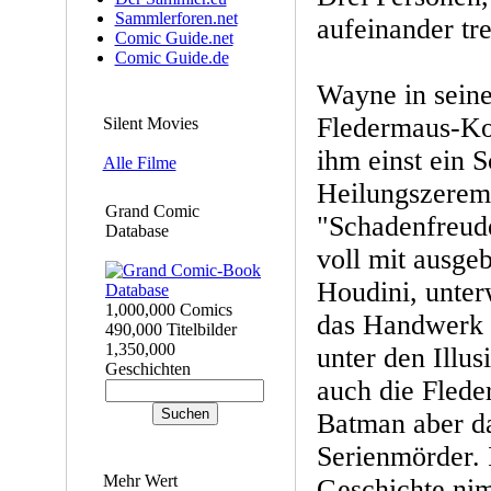
Sammlerforen.net
aufeinander tr
Comic Guide.net
Comic Guide.de
Wayne in sein
Fledermaus-Ko
Silent Movies
ihm einst ein 
Alle Filme
Heilungszeremo
Grand Comic
"Schadenfreud
Database
voll mit ausge
Houdini, unte
1,000,000 Comics
das Handwerk 
490,000 Titelbilder
1,350,000
unter den Illus
Geschichten
auch die Flede
Batman aber d
Serienmörder. 
Mehr Wert
Geschichte ni