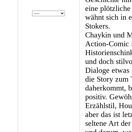
eine plötzlic
wähnt sich in
Stokers.
Chaykin und M
Action-Comic 
Historienschin
und doch stilv
Dialoge etwas 
die Story zum T
daherkommt, b
positiv. Gewöh
Erzählstil, Hou
aber das ist le
seltene Art de