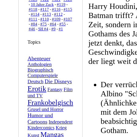
Harry Houdini,
-
10 Jahre Zack
-
#119
-
#118
-
#117
-
#116
-
#115
Batman trifft? 
-
#114
-
#113
-
#112
-
#111
-
#110
-
#109
-
#107
Zeit, sondern 
-
#84
-
#75
-
#64
-
#55
-
#46
-
SH #4
-
#9
-
#1
Gothams des J
jetzt denkt, das
Topics
Geschwindigkei
Abenteuer
der liegt weit 
Anthologien
Biographisch
Computerspiele
Die Disneys
Deutsch
Der verrüc
Erotik
Fantasy
Film
Albino "Sc
und TV
Frankobelgisch
(Ähnlichke
Grusel und Horror
mit dem Jok
Humor und
beabsichtig
Cartoons
Independent
Kindercomics
Krieg
Gotham.
Mangas
Kunst