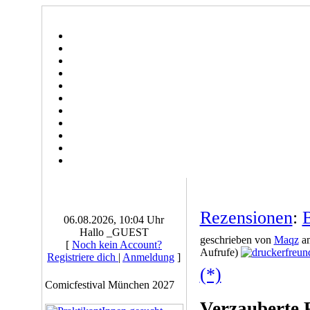
Rezensionen
:
06.08.2026, 10:04 Uhr
Hallo _GUEST
geschrieben von
Maqz
am
[
Noch kein Account?
Aufrufe)
Registriere dich
|
Anmeldung
]
(*)
Comicfestival München 2027
Verzauberte 