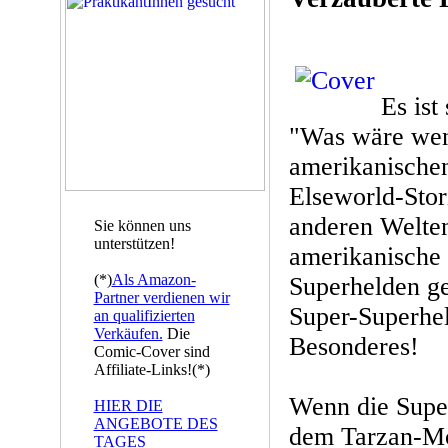
Es ist
"Was wäre wenn
amerikanische
Elseworld-Stor
anderen Welten
Sie können uns
unterstützen!
amerikanische 
(*)
Als Amazon-
Superhelden ge
Partner verdienen wir
Super-Superhe
an qualifizierten
Verkäufen.
Die
Besonderes!
Comic-Cover sind
Affiliate-Links!(*)
Wenn die Super
HIER DIE
ANGEBOTE DES
dem Tarzan-Mo
TAGES