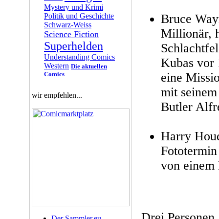
Mystery und Krimi
Politik und Geschichte
Bruce Wayn
Schwarz-Weiss
Millionär, 
Science Fiction
Superhelden
Schlachtfe
Understanding Comics
Kubas vor 
Western
Die aktuellen
Comics
eine Missio
mit seinem
wir empfehlen...
Butler Alfr
Harry Houdi
Fototermin
von einem
Drei Personen,
Der Sammler.eu