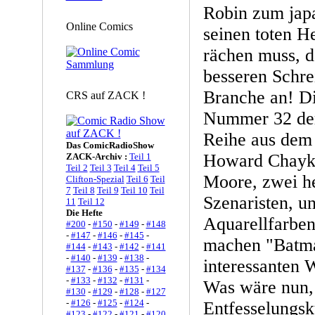
Robin zum japa
Online Comics
seinen toten H
rächen muss, d
besseren Schre
Branche an! Di
CRS auf ZACK !
Nummer 32 der
Reihe aus dem 
Das ComicRadioShow
Howard Chayki
ZACK-Archiv :
Teil 1
Teil 2
Teil 3
Teil 4
Teil 5
Moore, zwei h
Clifton-Spezial
Teil 6
Teil
7
Teil 8
Teil 9
Teil 10
Teil
Szenaristen, u
11
Teil 12
Die Hefte
Aquarellfarben
#200
-
#150
-
#149
-
#148
-
#147
-
#146
-
#145
-
machen "Batma
#144
-
#143
-
#142
-
#141
-
#140
-
#139
-
#138
-
interessanten 
#137
-
#136
-
#135
-
#134
-
#133
-
#132
-
#131
-
Was wäre nun
#130
-
#129
-
#128
-
#127
-
#126
-
#125
-
#124
-
Entfesselungskü
#123
-
#122
-
#121
-
#120