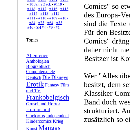
-
10 Jahre Zack
-
#119
-
Comics" so etw
#118
-
#117
-
#116
-
#115
des Europa-Ver
-
#114
-
#113
-
#112
-
#111
-
#110
-
#109
-
#107
sind die Texte 
-
#84
-
#75
-
#64
-
#55
-
#46
-
SH #4
-
#9
-
#1
Für den Besitz
Comics" drängt
Topics
daher nicht meh
Abenteuer
Besitzer ist K
Anthologien
Biographisch
Computerspiele
Wer "Alles übe
Die Disneys
Deutsch
Erotik
besitzt, dem se
Fantasy
Film
und TV
Klassiker Comi
Frankobelgisch
Band doch wese
Grusel und Horror
Humor und
strukturiert. 
Cartoons
Independent
zusätzlich so 
Kindercomics
Krieg
Mangas
Kunst