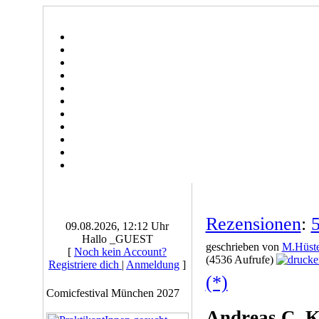
Rezensionen
:
5
09.08.2026, 12:12 Uhr
Hallo _GUEST
geschrieben von
M.Hüste
[
Noch kein Account?
(4536 Aufrufe)
Registriere dich
|
Anmeldung
]
(*)
Comicfestival München 2027
Andreas C. K