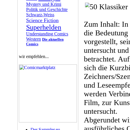
Mystery und Krimi
Politik und Geschichte
Schwarz-Weiss
Science Fiction
Zum Inhalt: In
Superhelden
die Bedeutung 
Understanding Comics
Western
Die aktuellen
vorgestellt, se
Comics
untersucht und
wir empfehlen...
betrachtet. Auf
sich die Kurzb
Zeichners/Szen
und Leseempfe
werden Verbin
Film, zur Kuns
untersucht.
Abgerundet wi
ausführliches 
Der Sammler.eu