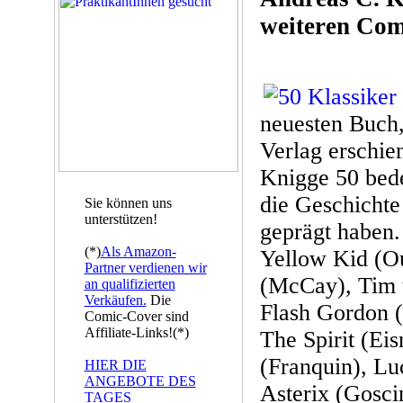
weiteren Co
neuesten Buch,
Verlag erschien
Knigge 50 bede
die Geschichte
Sie können uns
unterstützen!
geprägt haben.
(*)
Als Amazon-
Yellow Kid (Ou
Partner verdienen wir
(McCay), Tim 
an qualifizierten
Verkäufen.
Die
Flash Gordon 
Comic-Cover sind
Affiliate-Links!(*)
The Spirit (Eis
(Franquin), Lu
HIER DIE
ANGEBOTE DES
Asterix (Gosci
TAGES