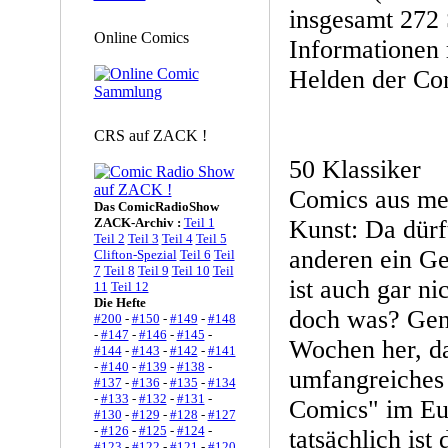
insgesamt 272 S
Online Comics
Informationen 
Helden der Co
CRS auf ZACK !
50 Klassiker
Comics aus me
Das ComicRadioShow
ZACK-Archiv :
Teil 1
Kunst: Da dürf
Teil 2
Teil 3
Teil 4
Teil 5
anderen ein G
Clifton-Spezial
Teil 6
Teil
7
Teil 8
Teil 9
Teil 10
Teil
ist auch gar ni
11
Teil 12
Die Hefte
doch was? Genau
#200
-
#150
-
#149
-
#148
-
#147
-
#146
-
#145
-
Wochen her, d
#144
-
#143
-
#142
-
#141
-
#140
-
#139
-
#138
-
umfangreiches
#137
-
#136
-
#135
-
#134
-
#133
-
#132
-
#131
-
Comics" im Eu
#130
-
#129
-
#128
-
#127
-
#126
-
#125
-
#124
-
tatsächlich ist
#123
-
#122
-
#121
-
#120