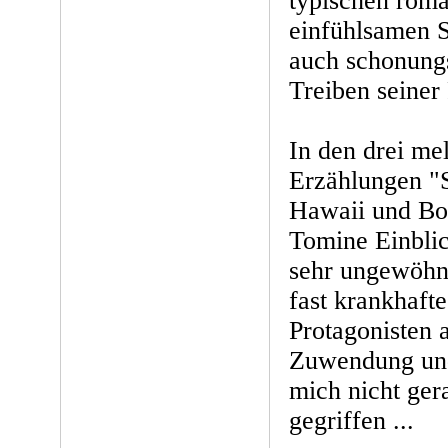
typischen roma
einfühlsamen St
auch schonungs
Treiben seiner 
In den drei me
Erzählungen "
Hawaii und B
Tomine Einblic
sehr ungewöhnl
fast krankhafte
Protagonisten 
Zuwendung un
mich nicht ge
gegriffen ...