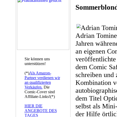
Sommerblon
Adrian Tomine 
Jahren während
an eigenen Com
veröffentlichte 
Sie können uns
unterstützen!
dem Comic Safe
(*)
Als Amazon-
schreiben und z
Partner verdienen wir
Kombination vo
an qualifizierten
Verkäufen.
Die
autobiographis
Comic-Cover sind
Affiliate-Links!(*)
dem Titel Opti
selbst als Min
HIER DIE
ANGEBOTE DES
der Hilfe örtl
TAGES