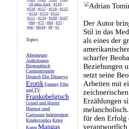
-
10 Jahre Zack
-
#119
-
#118
-
#117
-
#116
-
#115
-
#114
-
#113
-
#112
-
#111
-
#110
-
#109
-
#107
Der Autor brin
-
#84
-
#75
-
#64
-
#55
-
#46
-
SH #4
-
#9
-
#1
Stil in das Me
als eines der g
Topics
amerikanischen
Abenteuer
scharfer Beoba
Anthologien
Beziehungen u
Biographisch
Computerspiele
setzt seine Be
Die Disneys
Deutsch
Arbeiten mit e
Erotik
Fantasy
Film
und TV
zeichnerischen
Frankobelgisch
Erzählungen si
Grusel und Horror
melancholisch.
Humor und
Cartoons
Independent
für den Erfolg
Kindercomics
Krieg
verantwortlich
Mangas
Kunst