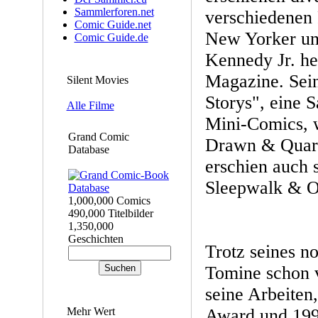
Sammlerforen.net
verschiedenen 
Comic Guide.net
New Yorker und
Comic Guide.de
Kennedy Jr. h
Magazine. Sein
Silent Movies
Storys", eine 
Alle Filme
Mini-Comics, 
Grand Comic
Drawn & Quarte
Database
erschien auch 
Sleepwalk & Ot
1,000,000 Comics
490,000 Titelbilder
1,350,000
Geschichten
Trotz seines no
Tomine schon 
seine Arbeiten
Mehr Wert
Award und 199