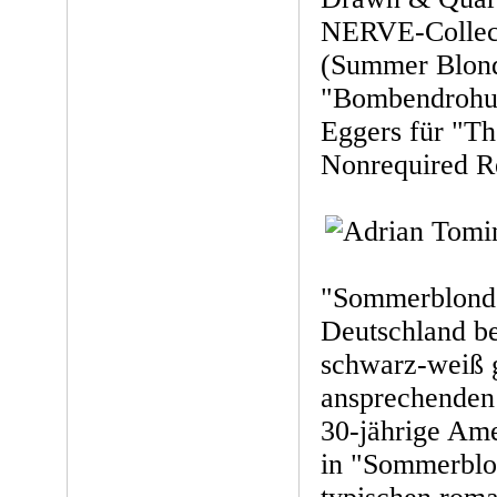
NERVE-Collec
(Summer Blond
"Bombendrohu
Eggers für "T
Nonrequired R
"Sommerblond" 
Deutschland be
schwarz-weiß 
ansprechenden 
30-jährige Am
in "Sommerblon