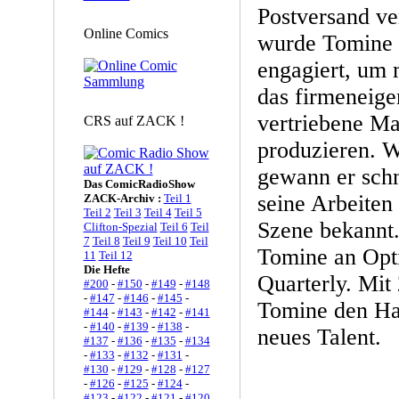
Postversand ve
Online Comics
wurde Tomine 
engagiert, um 
das firmeneige
vertriebene Ma
CRS auf ZACK !
produzieren. W
gewann er schn
Das ComicRadioShow
seine Arbeiten
ZACK-Archiv :
Teil 1
Teil 2
Teil 3
Teil 4
Teil 5
Szene bekannt.
Clifton-Spezial
Teil 6
Teil
7
Teil 8
Teil 9
Teil 10
Teil
Tomine an Opt
11
Teil 12
Die Hefte
Quarterly. Mit
#200
-
#150
-
#149
-
#148
-
#147
-
#146
-
#145
-
Tomine den Ha
#144
-
#143
-
#142
-
#141
-
#140
-
#139
-
#138
-
neues Talent.
#137
-
#136
-
#135
-
#134
-
#133
-
#132
-
#131
-
#130
-
#129
-
#128
-
#127
-
#126
-
#125
-
#124
-
#123
-
#122
-
#121
-
#120