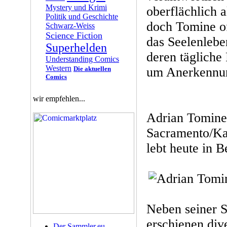
Mystery und Krimi
oberflächlich 
Politik und Geschichte
doch Tomine o
Schwarz-Weiss
Science Fiction
das Seelenlebe
Superhelden
deren täglich
Understanding Comics
Western
Die aktuellen
um Anerkennun
Comics
wir empfehlen...
Adrian Tomine
Sacramento/Ka
lebt heute in B
Neben seiner S
erschienen dive
Der Sammler.eu