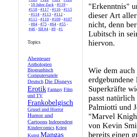
"Erkenntnis" u
-
10 Jahre Zack
-
#119
-
#118
-
#117
-
#116
-
#115
dieser Art all
-
#114
-
#113
-
#112
-
#111
-
#110
-
#109
-
#107
nicht, denn ber
-
#84
-
#75
-
#64
-
#55
-
#46
-
SH #4
-
#9
-
#1
Lubitsch in se
hiervon.
Topics
Abenteuer
Anthologien
Wie dem auch s
Biographisch
Computerspiele
erdgebundene F
Die Disneys
Deutsch
Superkräfte w
Erotik
Fantasy
Film
und TV
passt natürlic
Frankobelgisch
Palmiotti und 
Grusel und Horror
"Marvel Knight
Humor und
Cartoons
Independent
von Kevin Smit
Kindercomics
Krieg
bereits einen g
Mangas
Kunst