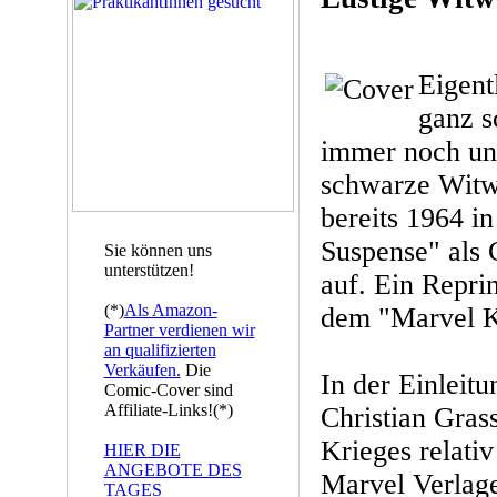
Eigent
ganz s
immer noch ung
schwarze Witwe
bereits 1964 i
Suspense" als
Sie können uns
unterstützen!
auf. Ein Reprin
(*)
Als Amazon-
dem "Marvel Kn
Partner verdienen wir
an qualifizierten
Verkäufen.
Die
In der Einleit
Comic-Cover sind
Affiliate-Links!(*)
Christian Grass
Krieges relati
HIER DIE
ANGEBOTE DES
Marvel Verlage
TAGES