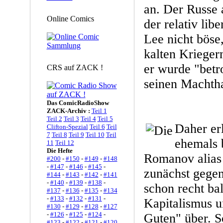
an. Der Russe 
Online Comics
der relativ li
Lee nicht böse
kalten Krieger
er wurde "betr
CRS auf ZACK !
seinen Machth
Das ComicRadioShow
ZACK-Archiv :
Teil 1
Teil 2
Teil 3
Teil 4
Teil 5
Daher er
Clifton-Spezial
Teil 6
Teil
7
Teil 8
Teil 9
Teil 10
Teil
ehemals 
11
Teil 12
Die Hefte
Romanov alias
#200
-
#150
-
#149
-
#148
-
#147
-
#146
-
#145
-
zunächst gegen
#144
-
#143
-
#142
-
#141
-
#140
-
#139
-
#138
-
schon recht ba
#137
-
#136
-
#135
-
#134
-
#133
-
#132
-
#131
-
Kapitalismus u
#130
-
#129
-
#128
-
#127
-
#126
-
#125
-
#124
-
Guten" über. S
#123
-
#122
-
#121
-
#120