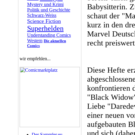
Mystery und Krimi
Babysitterin. 
Politik und Geschichte
schaut der "M
Schwarz-Weiss
Science Fiction
kurz in den dr
Superhelden
Marvel Deutsch
Understanding Comics
Western
Die aktuellen
recht preiswert
Comics
wir empfehlen...
Diese Hefte er
abgeschlossen
konfrontieren d
"Black Widow" 
Liebe "Daredev
einer neuen vo
aufgebauten Bl
und sich (dahe
Der Sammler.eu