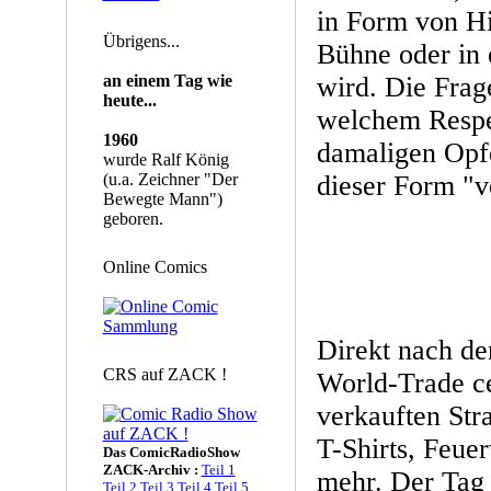
in Form von Hi
Übrigens...
Bühne oder in 
an einem Tag wie
wird. Die Frag
heute...
welchem Respe
1960
damaligen Opfe
wurde Ralf König
(u.a. Zeichner "Der
dieser Form "v
Bewegte Mann")
geboren.
Online Comics
Direkt nach de
CRS auf ZACK !
World-Trade c
verkauften Str
T-Shirts, Feue
Das ComicRadioShow
ZACK-Archiv :
Teil 1
mehr. Der Tag
Teil 2
Teil 3
Teil 4
Teil 5