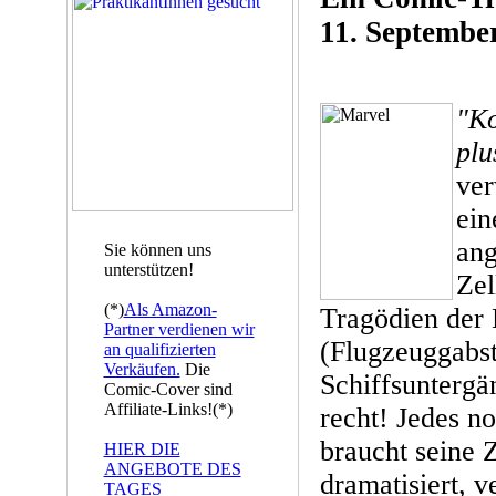
11. Septembe
"Ko
plu
ver
ein
ang
Sie können uns
unterstützen!
Zel
(*)
Als Amazon-
Tragödien der 
Partner verdienen wir
(Flugzeuggabst
an qualifizierten
Verkäufen.
Die
Schiffsuntergä
Comic-Cover sind
Affiliate-Links!(*)
recht! Jedes n
braucht seine Z
HIER DIE
ANGEBOTE DES
dramatisiert, v
TAGES