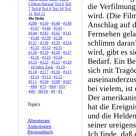
Clifton-Spezial
Teil 6
Teil
die Verfilmung
7
Teil 8
Teil 9
Teil 10
Teil
11
Teil 12
wird. (Die Fil
Die Hefte
Anschlag auf 
#200
-
#150
-
#149
-
#148
-
#147
-
#146
-
#145
-
Fernsehen gela
#144
-
#143
-
#142
-
#141
-
#140
-
#139
-
#138
-
schlimm daran
#137
-
#136
-
#135
-
#134
-
#133
-
#132
-
#131
-
wird, gibt es s
#130
-
#129
-
#128
-
#127
-
#126
-
#125
-
#124
-
Bedarf. Ein B
#123
-
#122
-
#121
-
#120
-
10 Jahre Zack
-
#119
-
sich mit Tragö
#118
-
#117
-
#116
-
#115
-
#114
-
#113
-
#112
-
auseinanderzus
#111
-
#110
-
#109
-
#107
-
#84
-
#75
-
#64
-
#55
-
bei vielem, ist
#46
-
SH #4
-
#9
-
#1
Der amerikani
Topics
hat die Ereign
und die Helden
Abenteuer
seiner ureigen
Anthologien
Biographisch
Ich finde, daß 