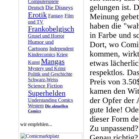
Computerspiele
gelungen ist. 
Die Disneys
Deutsch
Erotik
Meinung gebet
Fantasy
Film
und TV
haben die "wah
Frankobelgisch
in Farbe und s
Grusel und Horror
Humor und
Dort, wo Comic
Cartoons
Independent
kommen, wirkt
Kindercomics
Krieg
Mangas
etwas lächerli
Kunst
Mystery und Krimi
respektlos. Da
Politik und Geschichte
Schwarz-Weiss
Preis von 3.50
Science Fiction
kamen den Wit
Superhelden
der Opfer der 
Understanding Comics
Western
Die aktuellen
gute Idee! Ode
Comics
dieser Form de
wir empfehlen...
Zu unpassend?
Genau richtig?