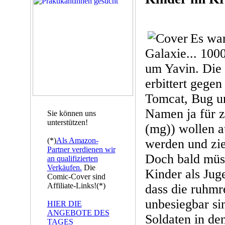
Es war
Galaxie... 100
um Yavin. Die 
erbittert gegen
Tomcat, Bug un
Namen ja für z
Sie können uns
unterstützen!
(mg)) wollen a
(*)
Als Amazon-
werden und zie
Partner verdienen wir
Doch bald müss
an qualifizierten
Verkäufen.
Die
Kinder als Juge
Comic-Cover sind
Affiliate-Links!(*)
dass die ruhmr
unbesiegbar si
HIER DIE
ANGEBOTE DES
Soldaten in de
TAGES