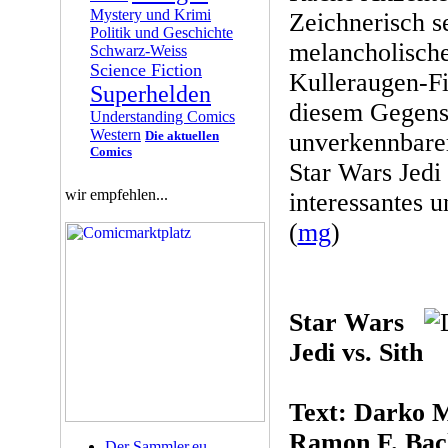
Mystery und Krimi
Zeichnerisch s
Politik und Geschichte
melancholische
Schwarz-Weiss
Science Fiction
Kulleraugen-Fi
Superhelden
diesem Gegens
Understanding Comics
Western
Die aktuellen
unverkennbare
Comics
Star Wars Jedi 
wir empfehlen...
interessantes 
(
mg
)
Star Wars
Jedi vs. Sith
Text: Darko 
Ramon F. Bac
Der Sammler.eu