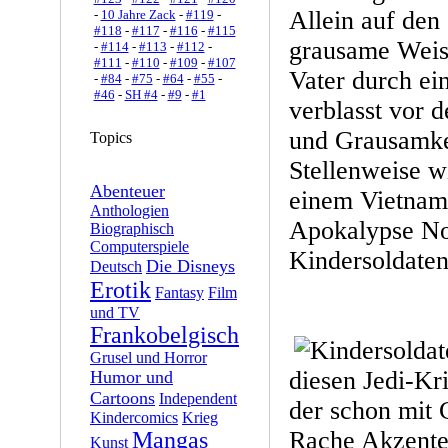
Allein auf den 
-
10 Jahre Zack
-
#119
-
#118
-
#117
-
#116
-
#115
grausame Weis
-
#114
-
#113
-
#112
-
#111
-
#110
-
#109
-
#107
Vater durch ei
-
#84
-
#75
-
#64
-
#55
-
#46
-
SH #4
-
#9
-
#1
verblasst vor d
und Grausamkei
Topics
Stellenweise w
Abenteuer
einem Vietnam-
Anthologien
Apokalypse No
Biographisch
Computerspiele
Kindersoldaten
Die Disneys
Deutsch
Erotik
Fantasy
Film
und TV
Frankobelgisch
Grusel und Horror
diesen Jedi-K
Humor und
Cartoons
Independent
der schon mit
Kindercomics
Krieg
Rache Akzente 
Mangas
Kunst