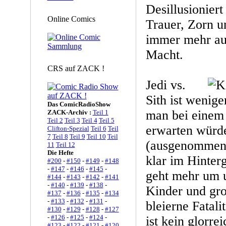
Desillusionier
Online Comics
Trauer, Zorn u
immer mehr auf
Macht.
CRS auf ZACK !
Jedi vs.
Sith ist wenige
Das ComicRadioShow
man bei einem
ZACK-Archiv :
Teil 1
Teil 2
Teil 3
Teil 4
Teil 5
erwarten würd
Clifton-Spezial
Teil 6
Teil
7
Teil 8
Teil 9
Teil 10
Teil
(ausgenommen 
11
Teil 12
Die Hefte
klar im Hinter
#200
-
#150
-
#149
-
#148
-
#147
-
#146
-
#145
-
geht mehr um 
#144
-
#143
-
#142
-
#141
-
#140
-
#139
-
#138
-
Kinder und gro
#137
-
#136
-
#135
-
#134
-
#133
-
#132
-
#131
-
bleierne Fatali
#130
-
#129
-
#128
-
#127
-
#126
-
#125
-
#124
-
ist kein glorre
#123
-
#122
-
#121
-
#120