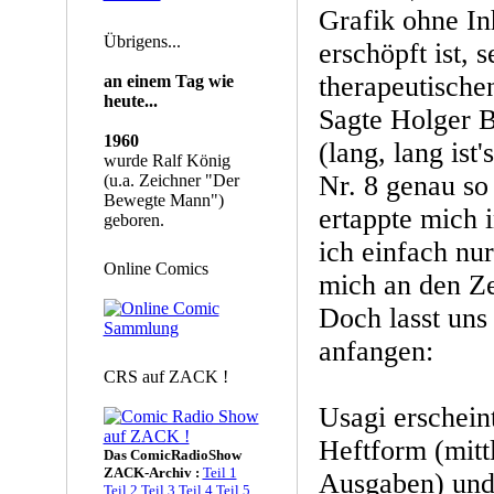
Grafik ohne In
Übrigens...
erschöpft ist, 
therapeutisch
an einem Tag wie
heute...
Sagte Holger 
1960
(lang, lang ist
wurde Ralf König
Nr. 8 genau so
(u.a. Zeichner "Der
Bewegte Mann")
ertappte mich 
geboren.
ich einfach nur
Online Comics
mich an den Ze
Doch lasst un
anfangen:
CRS auf ZACK !
Usagi erschein
Heftform (mitt
Das ComicRadioShow
ZACK-Archiv :
Teil 1
Ausgaben) und 
Teil 2
Teil 3
Teil 4
Teil 5