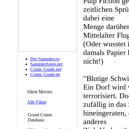
Pulp Fiction g
zeitlichen Spr
dabei eine
Menge darüber
Mittelalter Fl
(Oder wusstet i
damals Papier 
Der Sammler.eu
nicht!)
Sammlerforen.net
Comic Guide.net
Comic Guide.de
"Blutige Schwi
Ein Dorf wird
Silent Movies
terrorisiert. D
Alle Filme
zufällig in das
hineingeraten, 
Grand Comic
Database
anderes