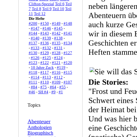
Clifton-Spezial
Teil 6
Teil
neben längere
7
Teil 8
Teil 9
Teil 10
Teil
Abenteuern übe
11
Teil 12
Die Hefte
auch kurze Ge
#200
-
#150
-
#149
-
#148
-
#147
-
#146
-
#145
-
wir in diesem 
#144
-
#143
-
#142
-
#141
-
#140
-
#139
-
#138
-
Geschichten er
#137
-
#136
-
#135
-
#134
-
#133
-
#132
-
#131
-
Heften stamme
#130
-
#129
-
#128
-
#127
-
#126
-
#125
-
#124
-
#123
-
#122
-
#121
-
#120
-
10 Jahre Zack
-
#119
-
#118
-
#117
-
#116
-
#115
-
#114
-
#113
-
#112
-
Die Stories:
#111
-
#110
-
#109
-
#107
-
#84
-
#75
-
#64
-
#55
-
"Frost und Feue
#46
-
SH #4
-
#9
-
#1
Schwert eines 
Topics
der Heimat bei 
Und was hier ba
Abenteuer
eine Geschicht
Anthologien
Biographisch