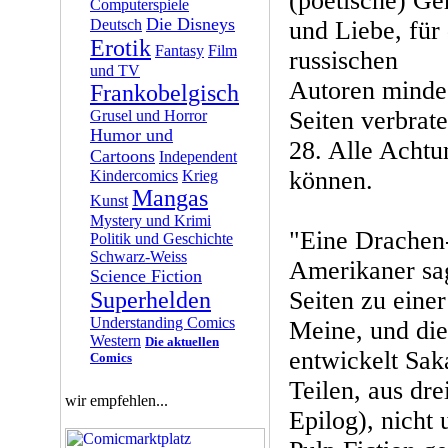
(poetische) Ge
Computerspiele
Die Disneys
Deutsch
und Liebe, für 
Erotik
Fantasy
Film
russischen
und TV
Autoren mindes
Frankobelgisch
Seiten verbrate
Grusel und Horror
Humor und
28. Alle Achtu
Cartoons
Independent
können.
Kindercomics
Krieg
Mangas
Kunst
Mystery und Krimi
"Eine Drachen
Politik und Geschichte
Schwarz-Weiss
Amerikaner sag
Science Fiction
Seiten zu einer
Superhelden
Understanding Comics
Meine, und die
Western
Die aktuellen
entwickelt Saka
Comics
Teilen, aus dre
wir empfehlen...
Epilog), nicht