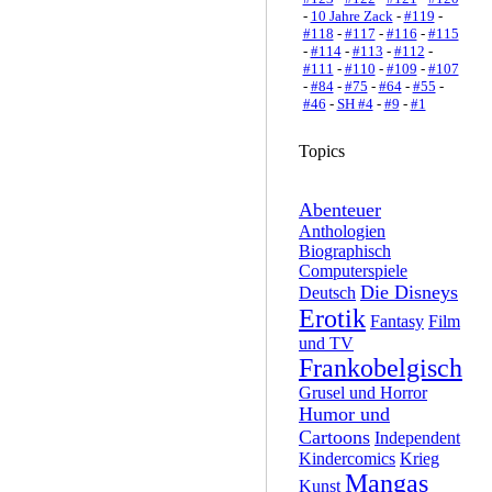
-
10 Jahre Zack
-
#119
-
#118
-
#117
-
#116
-
#115
-
#114
-
#113
-
#112
-
#111
-
#110
-
#109
-
#107
-
#84
-
#75
-
#64
-
#55
-
#46
-
SH #4
-
#9
-
#1
Topics
Abenteuer
Anthologien
Biographisch
Computerspiele
Die Disneys
Deutsch
Erotik
Fantasy
Film
und TV
Frankobelgisch
Grusel und Horror
Humor und
Cartoons
Independent
Kindercomics
Krieg
Mangas
Kunst