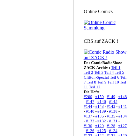
Online Comics
CRS auf ZACK !
Das ComicRadioShow
ZACK-Archiv :
Teil 1
Teil 2
Teil 3
Teil 4
Teil 5
Clifton-Spezial
Teil 6
Teil
7
Teil 8
Teil 9
Teil 10
Teil
11
Teil 12
Die Hefte
#200
-
#150
-
#149
-
#148
-
#147
-
#146
-
#145
-
#144
-
#143
-
#142
-
#141
-
#140
-
#139
-
#138
-
#137
-
#136
-
#135
-
#134
-
#133
-
#132
-
#131
-
#130
-
#129
-
#128
-
#127
-
#126
-
#125
-
#124
-
#123
-
#122
-
#121
-
#120