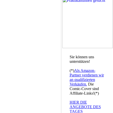
Sie können uns
unterstützen!
(*)
Als Amazon-
Partner verdienen wir
an qualifizierten
Verkäufen.
Die
Comic-Cover sind
Affiliate-Links!(*)
HIER DIE
ANGEBOTE DES
TAGES