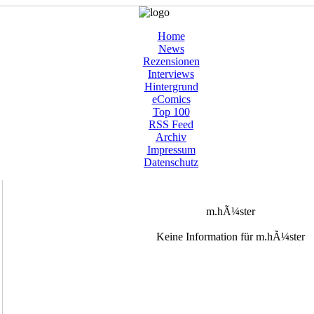
Home
News
Rezensionen
Interviews
Hintergrund
eComics
Top 100
RSS Feed
Archiv
Impressum
Datenschutz
m.hÃ¼ster
Keine Information für m.hÃ¼ster