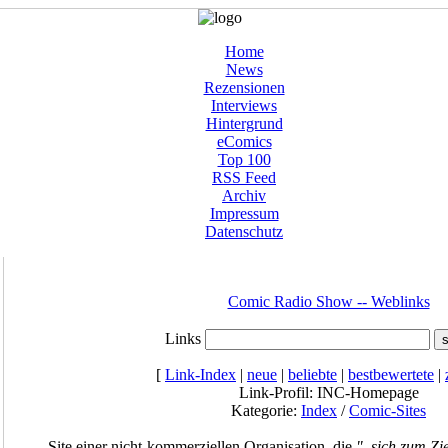
Home
News
Rezensionen
Interviews
Hintergrund
eComics
Top 100
RSS Feed
Archiv
Impressum
Datenschutz
Comic Radio Show -- Weblinks
Links
[
Link-Index
|
neue
|
beliebte
|
bestbewertete
|
Link-Profil: INC-Homepage
Kategorie:
Index
/
Comic-Sites
Site einer nicht-kommerziellen Organisation, die
"..sich zum Zie