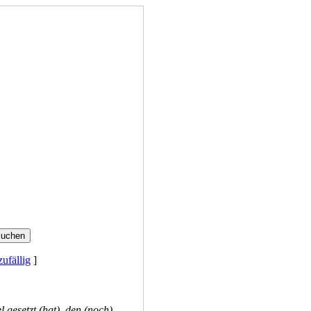
zufällig
]
l gesetzt (hat), den (noch)