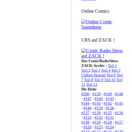
Online Comics
CRS auf ZACK !
Das ComicRadioShow
ZACK-Archiv :
Teil 1
Teil 2
Teil 3
Teil 4
Teil 5
Clifton-Spezial
Teil 6
Teil
7
Teil 8
Teil 9
Teil 10
Teil
11
Teil 12
Die Hefte
#200
-
#150
-
#149
-
#148
-
#147
-
#146
-
#145
-
#144
-
#143
-
#142
-
#141
-
#140
-
#139
-
#138
-
#137
-
#136
-
#135
-
#134
-
#133
-
#132
-
#131
-
#130
-
#129
-
#128
-
#127
-
#126
-
#125
-
#124
-
#123
-
#122
-
#121
-
#120