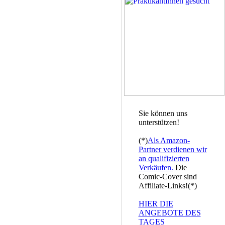
Sie können uns
unterstützen!
(*)
Als Amazon-
Partner verdienen wir
an qualifizierten
Verkäufen.
Die
Comic-Cover sind
Affiliate-Links!(*)
HIER DIE
ANGEBOTE DES
TAGES