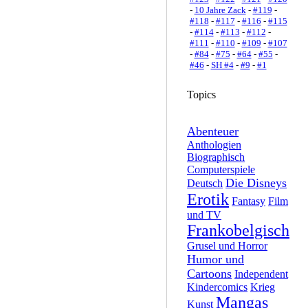
-
10 Jahre Zack
-
#119
-
#118
-
#117
-
#116
-
#115
-
#114
-
#113
-
#112
-
#111
-
#110
-
#109
-
#107
-
#84
-
#75
-
#64
-
#55
-
#46
-
SH #4
-
#9
-
#1
Topics
Abenteuer
Anthologien
Biographisch
Computerspiele
Die Disneys
Deutsch
Erotik
Fantasy
Film
und TV
Frankobelgisch
Grusel und Horror
Humor und
Cartoons
Independent
Kindercomics
Krieg
Mangas
Kunst