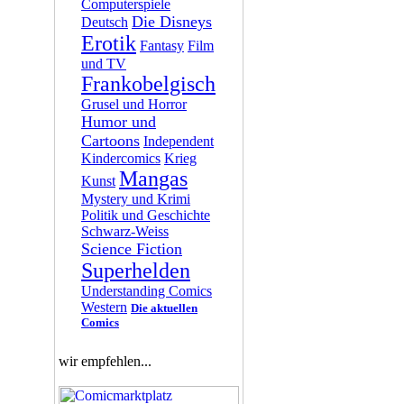
Computerspiele
Die Disneys
Deutsch
Erotik
Fantasy
Film
und TV
Frankobelgisch
Grusel und Horror
Humor und
Cartoons
Independent
Kindercomics
Krieg
Mangas
Kunst
Mystery und Krimi
Politik und Geschichte
Schwarz-Weiss
Science Fiction
Superhelden
Understanding Comics
Western
Die aktuellen
Comics
wir empfehlen...