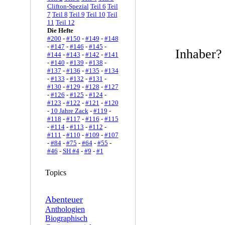
Clifton-Spezial
Teil 6
Teil
7
Teil 8
Teil 9
Teil 10
Teil
11
Teil 12
Die Hefte
#200
-
#150
-
#149
-
#148
-
#147
-
#146
-
#145
-
Inhaber
#144
-
#143
-
#142
-
#141
-
#140
-
#139
-
#138
-
#137
-
#136
-
#135
-
#134
-
#133
-
#132
-
#131
-
#130
-
#129
-
#128
-
#127
-
#126
-
#125
-
#124
-
#123
-
#122
-
#121
-
#120
-
10 Jahre Zack
-
#119
-
#118
-
#117
-
#116
-
#115
-
#114
-
#113
-
#112
-
#111
-
#110
-
#109
-
#107
-
#84
-
#75
-
#64
-
#55
-
#46
-
SH #4
-
#9
-
#1
Topics
Abenteuer
Anthologien
Biographisch