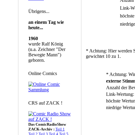
Anzahl 
Link-We
Übrigens...
höchste
an einem Tag wie
niedrig
heute...
1960
wurde Ralf König
(u.a. Zeichner "Der
* Achtung: Hier werden S
Bewegte Mann")
gewichtet 10 zu 1.
geboren.
Online Comics
* Achtung: Wir
externe Stim
Anzahl der Be
Link-Wertung:
höchste Wertu
CRS auf ZACK !
niedrige Wertu
Das ComicRadioShow
ZACK-Archiv :
Teil 1
Teil 2
Teil 3
Teil 4
Teil 5