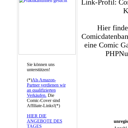
Link-Profil: C
K
Hier finde
Comicdatenbank
eine Comic Ga
PHPNuke
Sie können uns
unterstützen!
(*)
Als Amazon-
Partner verdienen wir
an qualifizierten
Verkäufen.
Die
Comic-Cover sind
Affiliate-Links!(*)
HIER DIE
ANGEBOTE DES
unregis
TAGES