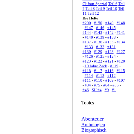
Clifton-Spezial
Teil 6
Teil
7
Teil 8
Teil 9
Teil 10
Teil
11
Teil 12
Die Hefte
#200
-
#150
-
#149
-
#148
-
#147
-
#146
-
#145
-
#144
-
#143
-
#142
-
#141
-
#140
-
#139
-
#138
-
#137
-
#136
-
#135
-
#134
-
#133
-
#132
-
#131
-
#130
-
#129
-
#128
-
#127
-
#126
-
#125
-
#124
-
#123
-
#122
-
#121
-
#120
-
10 Jahre Zack
-
#119
-
#118
-
#117
-
#116
-
#115
-
#114
-
#113
-
#112
-
#111
-
#110
-
#109
-
#107
-
#84
-
#75
-
#64
-
#55
-
#46
-
SH #4
-
#9
-
#1
Topics
Abenteuer
Anthologien
Biographisch