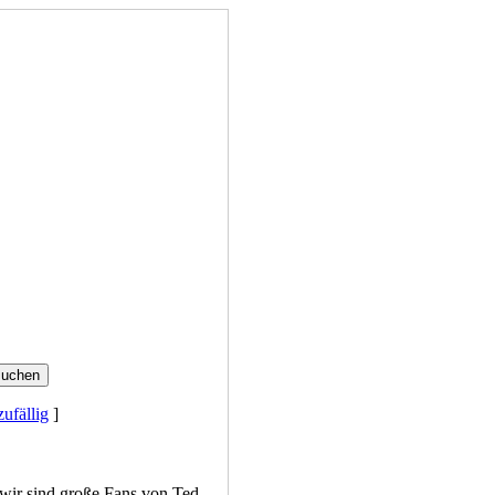
zufällig
]
 wir sind große Fans von Ted