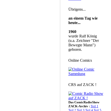
Übrigens...
an einem Tag wie
heute...
1960
wurde Ralf König
(u.a. Zeichner "Der
Bewegte Mann")
geboren.
Online Comics
CRS auf ZACK !
Das ComicRadioShow
ZACK-Archiv :
Teil 1
Teil 2
Teil 3
Teil 4
Teil 5