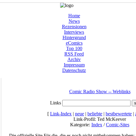
Home
News
Rezensionen
Interviews
Hintergrund
eComics
Top 100
RSS Feed
Archiv
Impressum
Datenschutz
Comic Radio Show -- Weblinks
Links
[
Link-Index
|
neue
|
beliebte
|
bestbewertete
|
Link-Profil: Ted McKeever
Kategorie:
Index
/
Comic-Sites
Die offizielle Site Für die, die es noch nicht mitbekommen haben: