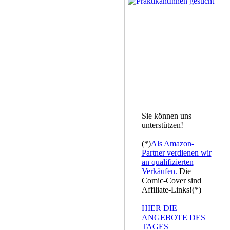
Sie können uns
unterstützen!
(*)
Als Amazon-
Partner verdienen wir
an qualifizierten
Verkäufen.
Die
Comic-Cover sind
Affiliate-Links!(*)
HIER DIE
ANGEBOTE DES
TAGES