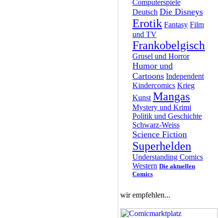
Computerspiele
Die Disneys
Deutsch
Erotik
Fantasy
Film
und TV
Frankobelgisch
Grusel und Horror
Humor und
Cartoons
Independent
Kindercomics
Krieg
Mangas
Kunst
Mystery und Krimi
Politik und Geschichte
Schwarz-Weiss
Science Fiction
Superhelden
Understanding Comics
Western
Die aktuellen
Comics
wir empfehlen...