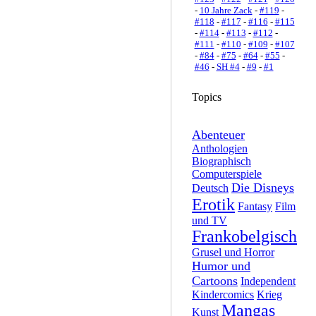
-
10 Jahre Zack
-
#119
-
#118
-
#117
-
#116
-
#115
-
#114
-
#113
-
#112
-
#111
-
#110
-
#109
-
#107
-
#84
-
#75
-
#64
-
#55
-
#46
-
SH #4
-
#9
-
#1
Topics
Abenteuer
Anthologien
Biographisch
Computerspiele
Die Disneys
Deutsch
Erotik
Fantasy
Film
und TV
Frankobelgisch
Grusel und Horror
Humor und
Cartoons
Independent
Kindercomics
Krieg
Mangas
Kunst