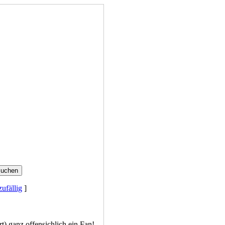
zufällig
]
rt) ganz offensichlich ein Fan!