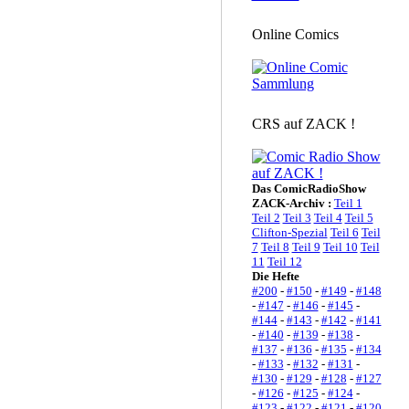
Online Comics
CRS auf ZACK !
Das ComicRadioShow
ZACK-Archiv :
Teil 1
Teil 2
Teil 3
Teil 4
Teil 5
Clifton-Spezial
Teil 6
Teil
7
Teil 8
Teil 9
Teil 10
Teil
11
Teil 12
Die Hefte
#200
-
#150
-
#149
-
#148
-
#147
-
#146
-
#145
-
#144
-
#143
-
#142
-
#141
-
#140
-
#139
-
#138
-
#137
-
#136
-
#135
-
#134
-
#133
-
#132
-
#131
-
#130
-
#129
-
#128
-
#127
-
#126
-
#125
-
#124
-
#123
-
#122
-
#121
-
#120