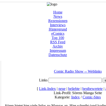
Home
News
Rezensionen
Interviews
Hintergrund
eComics
Top 100
RSS Feed
Archiv
Impressum
Datenschutz
Comic Radio Show -- Weblinks
Links
[
Link-Index
|
neue
|
beliebte
|
bestbewertete
|
Link-Profil: Sörens Manga Seite
Kategorie:
Index
/
Comic-Sites
Sören bietet hier viele Infos zu Mangas an. Hier schreibt (und kodie