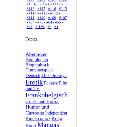
-
10 Jahre Zack
-
#119
-
#118
-
#117
-
#116
-
#115
-
#114
-
#113
-
#112
-
#111
-
#110
-
#109
-
#107
-
#84
-
#75
-
#64
-
#55
-
#46
-
SH #4
-
#9
-
#1
Topics
Abenteuer
Anthologien
Biographisch
Computerspiele
Die Disneys
Deutsch
Erotik
Fantasy
Film
und TV
Frankobelgisch
Grusel und Horror
Humor und
Cartoons
Independent
Kindercomics
Krieg
Mangas
Kunst