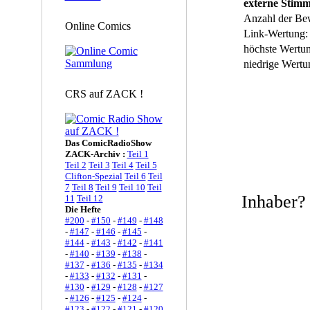
externe Stim
Anzahl der Be
Online Comics
Link-Wertung:
höchste Wertu
niedrige Wertu
CRS auf ZACK !
Das ComicRadioShow
ZACK-Archiv :
Teil 1
Teil 2
Teil 3
Teil 4
Teil 5
Clifton-Spezial
Teil 6
Teil
7
Teil 8
Teil 9
Teil 10
Teil
Inhaber
11
Teil 12
Die Hefte
#200
-
#150
-
#149
-
#148
-
#147
-
#146
-
#145
-
#144
-
#143
-
#142
-
#141
-
#140
-
#139
-
#138
-
#137
-
#136
-
#135
-
#134
-
#133
-
#132
-
#131
-
#130
-
#129
-
#128
-
#127
-
#126
-
#125
-
#124
-
#123
-
#122
-
#121
-
#120