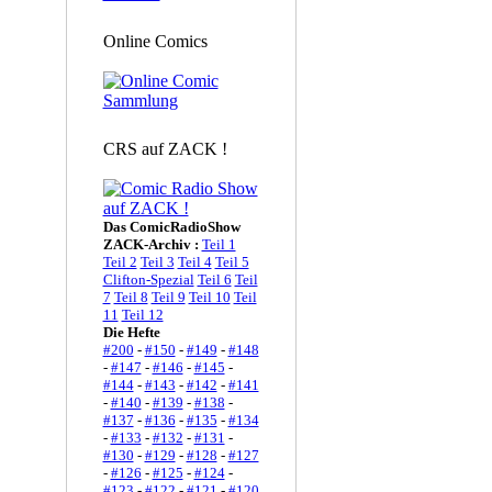
Online Comics
CRS auf ZACK !
Das ComicRadioShow
ZACK-Archiv :
Teil 1
Teil 2
Teil 3
Teil 4
Teil 5
Clifton-Spezial
Teil 6
Teil
7
Teil 8
Teil 9
Teil 10
Teil
11
Teil 12
Die Hefte
#200
-
#150
-
#149
-
#148
-
#147
-
#146
-
#145
-
#144
-
#143
-
#142
-
#141
-
#140
-
#139
-
#138
-
#137
-
#136
-
#135
-
#134
-
#133
-
#132
-
#131
-
#130
-
#129
-
#128
-
#127
-
#126
-
#125
-
#124
-
#123
-
#122
-
#121
-
#120