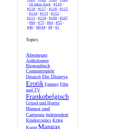
-
10 Jahre Zack
-
#119
-
#118
-
#117
-
#116
-
#115
-
#114
-
#113
-
#112
-
#111
-
#110
-
#109
-
#107
-
#84
-
#75
-
#64
-
#55
-
#46
-
SH #4
-
#9
-
#1
Topics
Abenteuer
Anthologien
Biographisch
Computerspiele
Die Disneys
Deutsch
Erotik
Fantasy
Film
und TV
Frankobelgisch
Grusel und Horror
Humor und
Cartoons
Independent
Kindercomics
Krieg
Mangas
Kunst