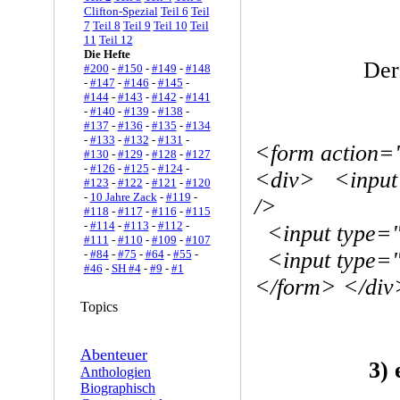
Clifton-Spezial
Teil 6
Teil
7
Teil 8
Teil 9
Teil 10
Teil
11
Teil 12
Die Hefte
Der
#200
-
#150
-
#149
-
#148
-
#147
-
#146
-
#145
-
#144
-
#143
-
#142
-
#141
-
#140
-
#139
-
#138
-
#137
-
#136
-
#135
-
#134
-
#133
-
#132
-
#131
-
<form action=
#130
-
#129
-
#128
-
#127
-
#126
-
#125
-
#124
-
<div> <input 
#123
-
#122
-
#121
-
#120
-
10 Jahre Zack
-
#119
-
/>
#118
-
#117
-
#116
-
#115
-
#114
-
#113
-
#112
-
<input type="
#111
-
#110
-
#109
-
#107
-
#84
-
#75
-
#64
-
#55
-
<input type="s
#46
-
SH #4
-
#9
-
#1
</form> </div
Topics
Abenteuer
3)
Anthologien
Biographisch