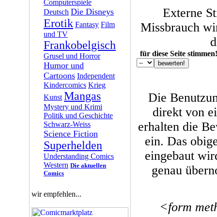
Computerspiele
Externe S
Die Disneys
Deutsch
Erotik
Fantasy
Film
Missbrauch wir
und TV
d
Frankobelgisch
für diese Seite stimmen
Grusel und Horror
Humor und
Cartoons
Independent
Kindercomics
Krieg
Mangas
Die Benutzun
Kunst
Mystery und Krimi
direkt von e
Politik und Geschichte
erhalten die B
Schwarz-Weiss
Science Fiction
ein. Das obige
Superhelden
eingebaut wi
Understanding Comics
Western
Die aktuellen
genau übern
Comics
wir empfehlen...
<form met