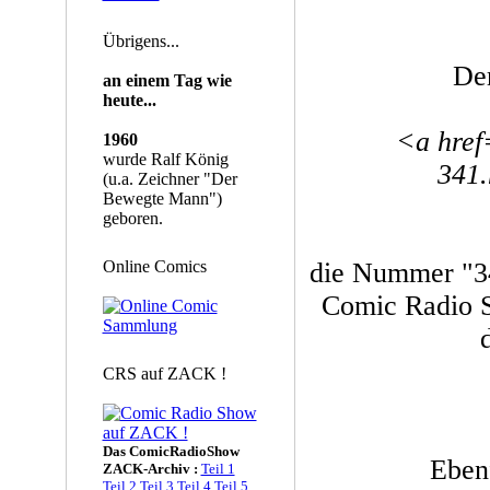
Übrigens...
De
an einem Tag wie
heute...
<a href
1960
wurde Ralf König
341.
(u.a. Zeichner "Der
Bewegte Mann")
geboren.
Online Comics
die Nummer "34
Comic Radio S
CRS auf ZACK !
Das ComicRadioShow
Ebenf
ZACK-Archiv :
Teil 1
Teil 2
Teil 3
Teil 4
Teil 5