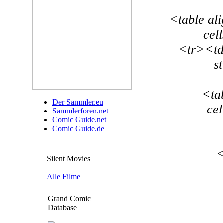
<table al
cel
<tr><td
s
<ta
Der Sammler.eu
ce
Sammlerforen.net
Comic Guide.net
Comic Guide.de
<
Silent Movies
Alle Filme
Grand Comic
Database