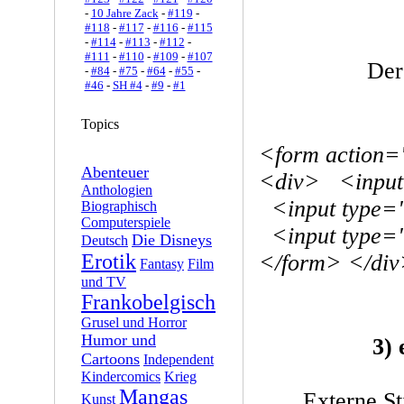
-
10 Jahre Zack
-
#119
-
#118
-
#117
-
#116
-
#115
-
#114
-
#113
-
#112
-
#111
-
#110
-
#109
-
#107
Der
-
#84
-
#75
-
#64
-
#55
-
#46
-
SH #4
-
#9
-
#1
Topics
<form action=
Abenteuer
<div> <input 
Anthologien
<input type="
Biographisch
Computerspiele
<input type="s
Die Disneys
Deutsch
Erotik
</form> </di
Fantasy
Film
und TV
Frankobelgisch
Grusel und Horror
Humor und
3)
Cartoons
Independent
Kindercomics
Krieg
Mangas
Externe S
Kunst