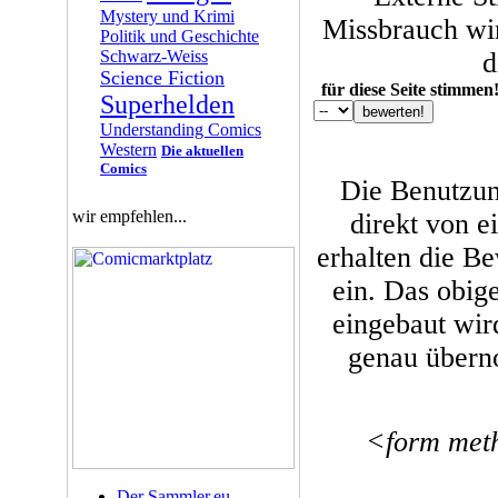
Mystery und Krimi
Missbrauch wir
Politik und Geschichte
Schwarz-Weiss
d
Science Fiction
für diese Seite stimmen
Superhelden
Understanding Comics
Western
Die aktuellen
Comics
Die Benutzun
wir empfehlen...
direkt von e
erhalten die B
ein. Das obige
eingebaut wi
genau übern
<form met
Der Sammler.eu