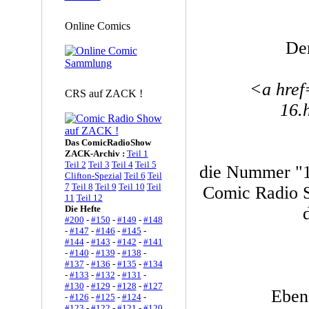
Online Comics
De
<a href
CRS auf ZACK !
16.
Das ComicRadioShow
ZACK-Archiv :
Teil 1
Teil 2
Teil 3
Teil 4
Teil 5
die Nummer "16
Clifton-Spezial
Teil 6
Teil
7
Teil 8
Teil 9
Teil 10
Teil
Comic Radio S
11
Teil 12
Die Hefte
#200
-
#150
-
#149
-
#148
-
#147
-
#146
-
#145
-
#144
-
#143
-
#142
-
#141
-
#140
-
#139
-
#138
-
#137
-
#136
-
#135
-
#134
-
#133
-
#132
-
#131
-
#130
-
#129
-
#128
-
#127
Ebenf
-
#126
-
#125
-
#124
-
#123
-
#122
-
#121
-
#120