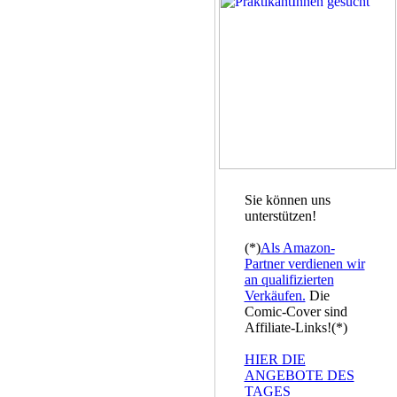
Sie können uns
unterstützen!
(*)
Als Amazon-
Partner verdienen wir
an qualifizierten
Verkäufen.
Die
Comic-Cover sind
Affiliate-Links!(*)
HIER DIE
ANGEBOTE DES
TAGES