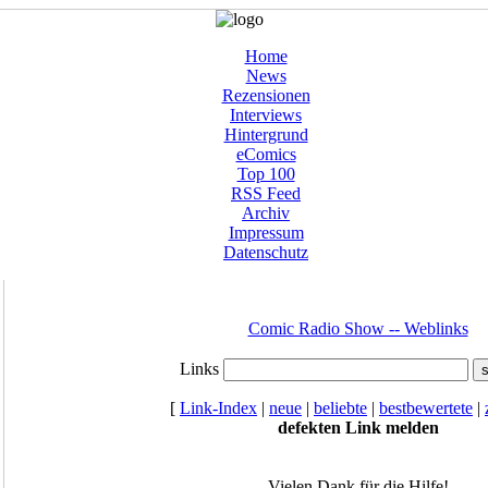
Home
News
Rezensionen
Interviews
Hintergrund
eComics
Top 100
RSS Feed
Archiv
Impressum
Datenschutz
Comic Radio Show -- Weblinks
Links
[
Link-Index
|
neue
|
beliebte
|
bestbewertete
|
defekten Link melden
Vielen Dank für die Hilfe!