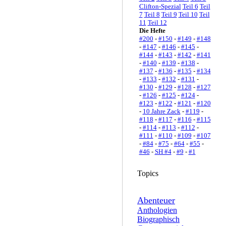
Clifton-Spezial
Teil 6
Teil
7
Teil 8
Teil 9
Teil 10
Teil
11
Teil 12
Die Hefte
#200
-
#150
-
#149
-
#148
-
#147
-
#146
-
#145
-
#144
-
#143
-
#142
-
#141
-
#140
-
#139
-
#138
-
#137
-
#136
-
#135
-
#134
-
#133
-
#132
-
#131
-
#130
-
#129
-
#128
-
#127
-
#126
-
#125
-
#124
-
#123
-
#122
-
#121
-
#120
-
10 Jahre Zack
-
#119
-
#118
-
#117
-
#116
-
#115
-
#114
-
#113
-
#112
-
#111
-
#110
-
#109
-
#107
-
#84
-
#75
-
#64
-
#55
-
#46
-
SH #4
-
#9
-
#1
Topics
Abenteuer
Anthologien
Biographisch