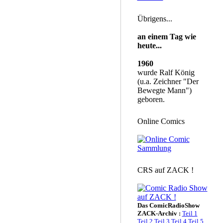
Übrigens...
an einem Tag wie
heute...
1960
wurde Ralf König
(u.a. Zeichner "Der
Bewegte Mann")
geboren.
Online Comics
CRS auf ZACK !
Das ComicRadioShow
ZACK-Archiv :
Teil 1
Teil 2
Teil 3
Teil 4
Teil 5