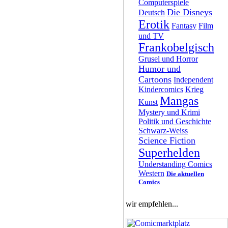
Computerspiele
Die Disneys
Deutsch
Erotik
Fantasy
Film
und TV
Frankobelgisch
Grusel und Horror
Humor und
Cartoons
Independent
Kindercomics
Krieg
Mangas
Kunst
Mystery und Krimi
Politik und Geschichte
Schwarz-Weiss
Science Fiction
Superhelden
Understanding Comics
Western
Die aktuellen
Comics
wir empfehlen...