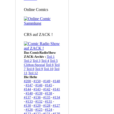
Online Comics
CRS auf ZACK !
Das ComicRadioShow
ZACK-Archiv :
Teil 1
Teil 2
Teil 3
Teil 4
Teil 5
Clifton-Spezial
Teil 6
Teil
7
Teil 8
Teil 9
Teil 10
Teil
11
Teil 12
Die Hefte
#200
-
#150
-
#149
-
#148
-
#147
-
#146
-
#145
-
#144
-
#143
-
#142
-
#141
-
#140
-
#139
-
#138
-
#137
-
#136
-
#135
-
#134
-
#133
-
#132
-
#131
-
#130
-
#129
-
#128
-
#127
-
#126
-
#125
-
#124
-
#123
-
#122
-
#121
-
#120