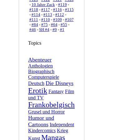
-
10 Jahre Zack
-
#119
-
#118
-
#117
-
#116
-
#115
-
#114
-
#113
-
#112
-
#111
-
#110
-
#109
-
#107
-
#84
-
#75
-
#64
-
#55
-
#46
-
SH #4
-
#9
-
#1
Topics
Abenteuer
Anthologien
Biographisch
Computerspiele
Die Disneys
Deutsch
Erotik
Fantasy
Film
und TV
Frankobelgisch
Grusel und Horror
Humor und
Cartoons
Independent
Kindercomics
Krieg
Mangas
Kunst