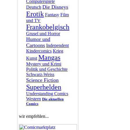
Computerspiele
Die Disneys
Deutsch
Erotik
Fantasy
Film
und TV
Frankobelgisch
Grusel und Horror
Humor und
Cartoons
Independent
Kindercomics
Krieg
Mangas
Kunst
Mystery und Krimi
Politik und Geschichte
Schwarz-Weiss
Science Fiction
Superhelden
Understanding Comics
Western
Die aktuellen
Comics
wir empfehlen...