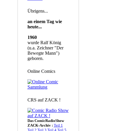
Übrigens...
an einem Tag wie
heute...
1960
wurde Ralf König
(u.a. Zeichner "Der
Bewegte Mann")
geboren.
Online Comics
CRS auf ZACK !
Das ComicRadioShow
ZACK-Archiv :
Teil 1
Teil 2
Teil 3
Teil 4
Teil 5