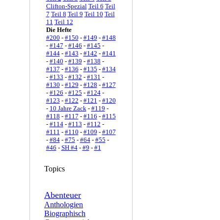
Clifton-Spezial
Teil 6
Teil
7
Teil 8
Teil 9
Teil 10
Teil
11
Teil 12
Die Hefte
#200
-
#150
-
#149
-
#148
-
#147
-
#146
-
#145
-
#144
-
#143
-
#142
-
#141
-
#140
-
#139
-
#138
-
#137
-
#136
-
#135
-
#134
-
#133
-
#132
-
#131
-
#130
-
#129
-
#128
-
#127
-
#126
-
#125
-
#124
-
#123
-
#122
-
#121
-
#120
-
10 Jahre Zack
-
#119
-
#118
-
#117
-
#116
-
#115
-
#114
-
#113
-
#112
-
#111
-
#110
-
#109
-
#107
-
#84
-
#75
-
#64
-
#55
-
#46
-
SH #4
-
#9
-
#1
Topics
Abenteuer
Anthologien
Biographisch