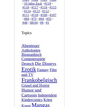
-
10 Jahre Zack
-
#119
-
#118
-
#117
-
#116
-
#115
-
#114
-
#113
-
#112
-
#111
-
#110
-
#109
-
#107
-
#84
-
#75
-
#64
-
#55
-
#46
-
SH #4
-
#9
-
#1
Topics
Abenteuer
Anthologien
Biographisch
Computerspiele
Die Disneys
Deutsch
Erotik
Fantasy
Film
und TV
Frankobelgisch
Grusel und Horror
Humor und
Cartoons
Independent
Kindercomics
Krieg
Mangas
Kunst