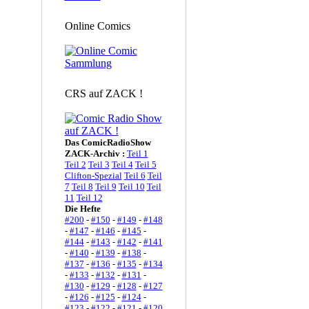
Online Comics
CRS auf ZACK !
Das ComicRadioShow
ZACK-Archiv :
Teil 1
Teil 2
Teil 3
Teil 4
Teil 5
Clifton-Spezial
Teil 6
Teil
7
Teil 8
Teil 9
Teil 10
Teil
11
Teil 12
Die Hefte
#200
-
#150
-
#149
-
#148
-
#147
-
#146
-
#145
-
#144
-
#143
-
#142
-
#141
-
#140
-
#139
-
#138
-
#137
-
#136
-
#135
-
#134
-
#133
-
#132
-
#131
-
#130
-
#129
-
#128
-
#127
-
#126
-
#125
-
#124
-
#123
-
#122
-
#121
-
#120