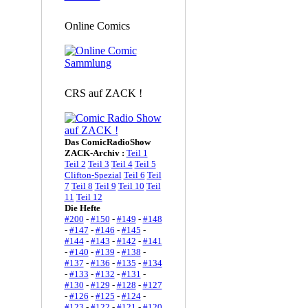
Online Comics
CRS auf ZACK !
Das ComicRadioShow
ZACK-Archiv :
Teil 1
Teil 2
Teil 3
Teil 4
Teil 5
Clifton-Spezial
Teil 6
Teil
7
Teil 8
Teil 9
Teil 10
Teil
11
Teil 12
Die Hefte
#200
-
#150
-
#149
-
#148
-
#147
-
#146
-
#145
-
#144
-
#143
-
#142
-
#141
-
#140
-
#139
-
#138
-
#137
-
#136
-
#135
-
#134
-
#133
-
#132
-
#131
-
#130
-
#129
-
#128
-
#127
-
#126
-
#125
-
#124
-
#123
-
#122
-
#121
-
#120