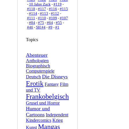
-
10 Jahre Zack
-
#119
-
#118
-
#117
-
#116
-
#115
-
#114
-
#113
-
#112
-
#111
-
#110
-
#109
-
#107
-
#84
-
#75
-
#64
-
#55
-
#46
-
SH #4
-
#9
-
#1
Topics
Abenteuer
Anthologien
Biographisch
Computerspiele
Die Disneys
Deutsch
Erotik
Fantasy
Film
und TV
Frankobelgisch
Grusel und Horror
Humor und
Cartoons
Independent
Kindercomics
Krieg
Mangas
Kunst