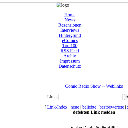
Home
News
Rezensionen
Interviews
Hintergrund
eComics
Top 100
RSS Feed
Archiv
Impressum
Datenschutz
Comic Radio Show -- Weblinks
Links
[
Link-Index
|
neue
|
beliebte
|
bestbewertete
|
defekten Link melden
Vielen Dank für die Hilfe!