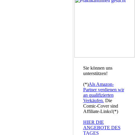
Sie können uns
unterstützen!
(*)
Als Amazon-
Partner verdienen wir
an qualifizierten
Verkäufen.
Die
Comic-Cover sind
Affiliate-Links!(*)
HIER DIE
ANGEBOTE DES
TAGES