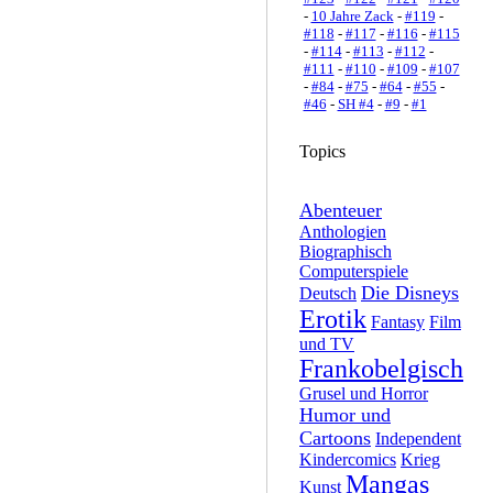
-
10 Jahre Zack
-
#119
-
#118
-
#117
-
#116
-
#115
-
#114
-
#113
-
#112
-
#111
-
#110
-
#109
-
#107
-
#84
-
#75
-
#64
-
#55
-
#46
-
SH #4
-
#9
-
#1
Topics
Abenteuer
Anthologien
Biographisch
Computerspiele
Die Disneys
Deutsch
Erotik
Fantasy
Film
und TV
Frankobelgisch
Grusel und Horror
Humor und
Cartoons
Independent
Kindercomics
Krieg
Mangas
Kunst