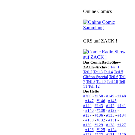
Online Comics
CRS auf ZACK !
Das ComicRadioShow
ZACK-Archiv :
Teil 1
Teil 2
Teil 3
Teil 4
Teil 5
Clifton-Spezial
Teil 6
Teil
7
Teil 8
Teil 9
Teil 10
Teil
11
Teil 12
Die Hefte
#200
-
#150
-
#149
-
#148
-
#147
-
#146
-
#145
-
#144
-
#143
-
#142
-
#141
-
#140
-
#139
-
#138
-
#137
-
#136
-
#135
-
#134
-
#133
-
#132
-
#131
-
#130
-
#129
-
#128
-
#127
-
#126
-
#125
-
#124
-
#123
-
#122
-
#121
-
#120