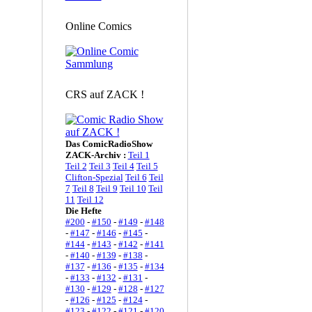
Online Comics
CRS auf ZACK !
Das ComicRadioShow
ZACK-Archiv :
Teil 1
Teil 2
Teil 3
Teil 4
Teil 5
Clifton-Spezial
Teil 6
Teil
7
Teil 8
Teil 9
Teil 10
Teil
11
Teil 12
Die Hefte
#200
-
#150
-
#149
-
#148
-
#147
-
#146
-
#145
-
#144
-
#143
-
#142
-
#141
-
#140
-
#139
-
#138
-
#137
-
#136
-
#135
-
#134
-
#133
-
#132
-
#131
-
#130
-
#129
-
#128
-
#127
-
#126
-
#125
-
#124
-
#123
-
#122
-
#121
-
#120