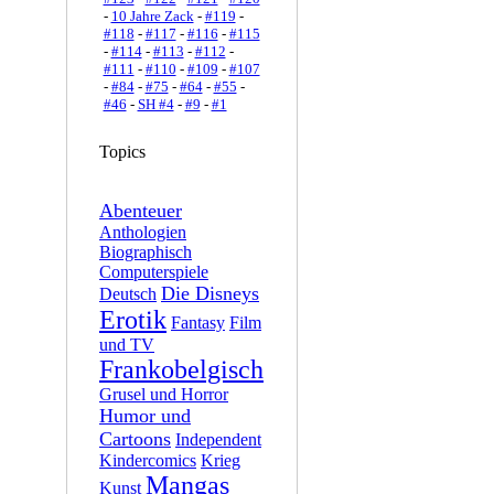
-
10 Jahre Zack
-
#119
-
#118
-
#117
-
#116
-
#115
-
#114
-
#113
-
#112
-
#111
-
#110
-
#109
-
#107
-
#84
-
#75
-
#64
-
#55
-
#46
-
SH #4
-
#9
-
#1
Topics
Abenteuer
Anthologien
Biographisch
Computerspiele
Die Disneys
Deutsch
Erotik
Fantasy
Film
und TV
Frankobelgisch
Grusel und Horror
Humor und
Cartoons
Independent
Kindercomics
Krieg
Mangas
Kunst