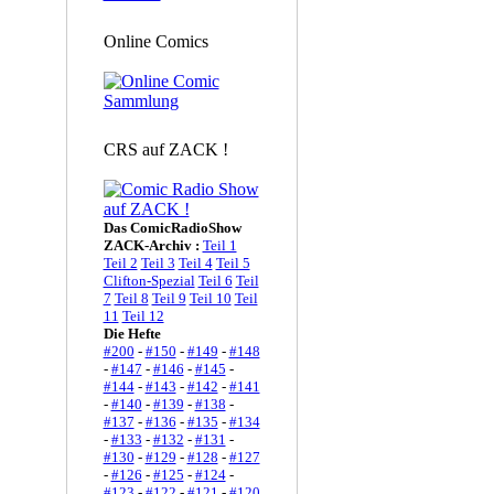
Online Comics
CRS auf ZACK !
Das ComicRadioShow
ZACK-Archiv :
Teil 1
Teil 2
Teil 3
Teil 4
Teil 5
Clifton-Spezial
Teil 6
Teil
7
Teil 8
Teil 9
Teil 10
Teil
11
Teil 12
Die Hefte
#200
-
#150
-
#149
-
#148
-
#147
-
#146
-
#145
-
#144
-
#143
-
#142
-
#141
-
#140
-
#139
-
#138
-
#137
-
#136
-
#135
-
#134
-
#133
-
#132
-
#131
-
#130
-
#129
-
#128
-
#127
-
#126
-
#125
-
#124
-
#123
-
#122
-
#121
-
#120