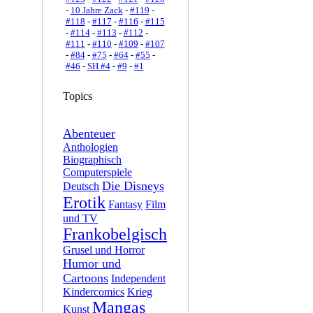
-
10 Jahre Zack
-
#119
-
#118
-
#117
-
#116
-
#115
-
#114
-
#113
-
#112
-
#111
-
#110
-
#109
-
#107
-
#84
-
#75
-
#64
-
#55
-
#46
-
SH #4
-
#9
-
#1
Topics
Abenteuer
Anthologien
Biographisch
Computerspiele
Die Disneys
Deutsch
Erotik
Fantasy
Film
und TV
Frankobelgisch
Grusel und Horror
Humor und
Cartoons
Independent
Kindercomics
Krieg
Mangas
Kunst