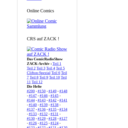
Online Comics
CRS auf ZACK !
Das ComicRadioShow
ZACK-Archiv :
Teil 1
Teil 2
Teil 3
Teil 4
Teil 5
Clifton-Spezial
Teil 6
Teil
7
Teil 8
Teil 9
Teil 10
Teil
11
Teil 12
Die Hefte
#200
-
#150
-
#149
-
#148
-
#147
-
#146
-
#145
-
#144
-
#143
-
#142
-
#141
-
#140
-
#139
-
#138
-
#137
-
#136
-
#135
-
#134
-
#133
-
#132
-
#131
-
#130
-
#129
-
#128
-
#127
-
#126
-
#125
-
#124
-
#123
-
#122
-
#121
-
#120