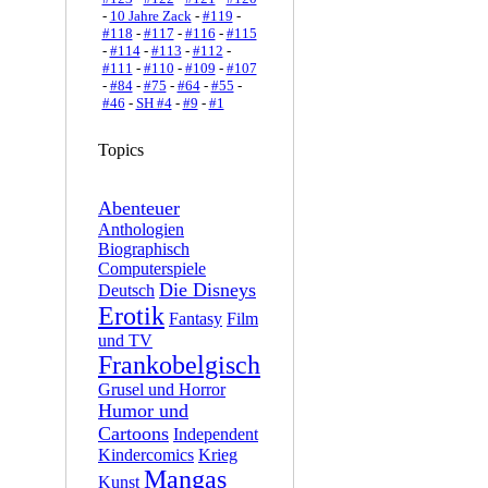
-
10 Jahre Zack
-
#119
-
#118
-
#117
-
#116
-
#115
-
#114
-
#113
-
#112
-
#111
-
#110
-
#109
-
#107
-
#84
-
#75
-
#64
-
#55
-
#46
-
SH #4
-
#9
-
#1
Topics
Abenteuer
Anthologien
Biographisch
Computerspiele
Die Disneys
Deutsch
Erotik
Fantasy
Film
und TV
Frankobelgisch
Grusel und Horror
Humor und
Cartoons
Independent
Kindercomics
Krieg
Mangas
Kunst