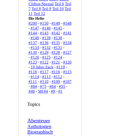
Clifton-Spezial
Teil 6
Teil
7
Teil 8
Teil 9
Teil 10
Teil
11
Teil 12
Die Hefte
#200
-
#150
-
#149
-
#148
-
#147
-
#146
-
#145
-
#144
-
#143
-
#142
-
#141
-
#140
-
#139
-
#138
-
#137
-
#136
-
#135
-
#134
-
#133
-
#132
-
#131
-
#130
-
#129
-
#128
-
#127
-
#126
-
#125
-
#124
-
#123
-
#122
-
#121
-
#120
-
10 Jahre Zack
-
#119
-
#118
-
#117
-
#116
-
#115
-
#114
-
#113
-
#112
-
#111
-
#110
-
#109
-
#107
-
#84
-
#75
-
#64
-
#55
-
#46
-
SH #4
-
#9
-
#1
Topics
Abenteuer
Anthologien
Biographisch