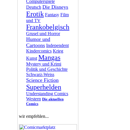
Computerspiele
Die Disneys
Deutsch
Erotik
Fantasy
Film
und TV
Frankobelgisch
Grusel und Horror
Humor und
Cartoons
Independent
Kindercomics
Krieg
Mangas
Kunst
Mystery und Krimi
Politik und Geschichte
Schwarz-Weiss
Science Fiction
Superhelden
Understanding Comics
Western
Die aktuellen
Comics
wir empfehlen...