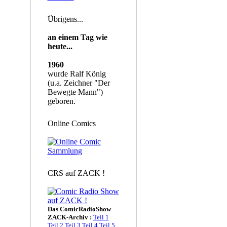
Übrigens...
an einem Tag wie
heute...
1960
wurde Ralf König
(u.a. Zeichner "Der
Bewegte Mann")
geboren.
Online Comics
CRS auf ZACK !
Das ComicRadioShow
ZACK-Archiv :
Teil 1
Teil 2
Teil 3
Teil 4
Teil 5