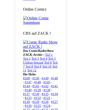
Online Comics
CRS auf ZACK !
Das ComicRadioShow
ZACK-Archiv :
Teil 1
Teil 2
Teil 3
Teil 4
Teil 5
Clifton-Spezial
Teil 6
Teil
7
Teil 8
Teil 9
Teil 10
Teil
11
Teil 12
Die Hefte
#200
-
#150
-
#149
-
#148
-
#147
-
#146
-
#145
-
#144
-
#143
-
#142
-
#141
-
#140
-
#139
-
#138
-
#137
-
#136
-
#135
-
#134
-
#133
-
#132
-
#131
-
#130
-
#129
-
#128
-
#127
-
#126
-
#125
-
#124
-
#123
-
#122
-
#121
-
#120