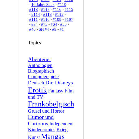
-
10 Jahre Zack
-
#119
-
#118
-
#117
-
#116
-
#115
-
#114
-
#113
-
#112
-
#111
-
#110
-
#109
-
#107
-
#84
-
#75
-
#64
-
#55
-
#46
-
SH #4
-
#9
-
#1
Topics
Abenteuer
Anthologien
Biographisch
Computerspiele
Die Disneys
Deutsch
Erotik
Fantasy
Film
und TV
Frankobelgisch
Grusel und Horror
Humor und
Cartoons
Independent
Kindercomics
Krieg
Mangas
Kunst