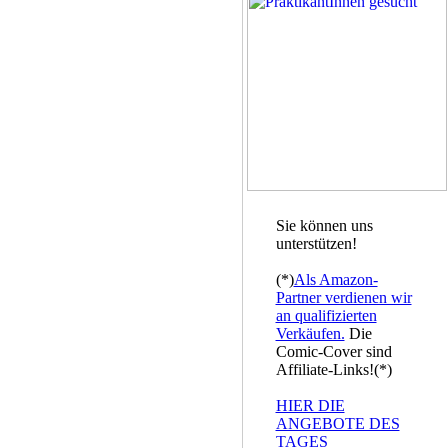
Sie können uns
unterstützen!
(*)
Als Amazon-
Partner verdienen wir
an qualifizierten
Verkäufen.
Die
Comic-Cover sind
Affiliate-Links!(*)
HIER DIE
ANGEBOTE DES
TAGES