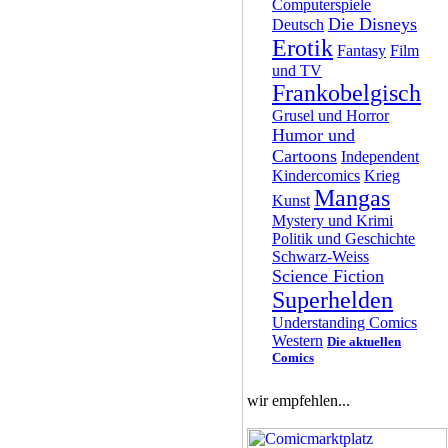
Computerspiele
Die Disneys
Deutsch
Erotik
Fantasy
Film
und TV
Frankobelgisch
Grusel und Horror
Humor und
Cartoons
Independent
Kindercomics
Krieg
Mangas
Kunst
Mystery und Krimi
Politik und Geschichte
Schwarz-Weiss
Science Fiction
Superhelden
Understanding Comics
Western
Die aktuellen
Comics
wir empfehlen...