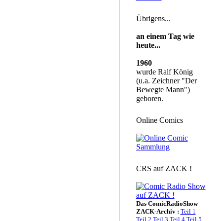
Übrigens...
an einem Tag wie
heute...
1960
wurde Ralf König
(u.a. Zeichner "Der
Bewegte Mann")
geboren.
Online Comics
CRS auf ZACK !
Das ComicRadioShow
ZACK-Archiv :
Teil 1
Teil 2
Teil 3
Teil 4
Teil 5