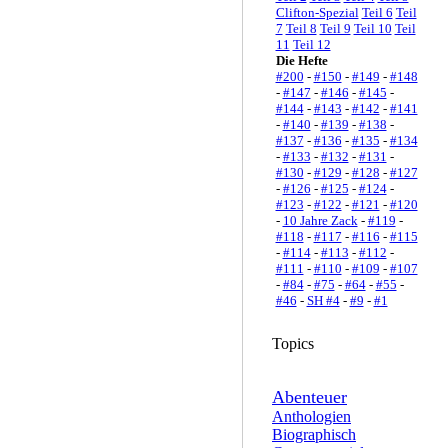
Clifton-Spezial
Teil 6
Teil
7
Teil 8
Teil 9
Teil 10
Teil
11
Teil 12
Die Hefte
#200
-
#150
-
#149
-
#148
-
#147
-
#146
-
#145
-
#144
-
#143
-
#142
-
#141
-
#140
-
#139
-
#138
-
#137
-
#136
-
#135
-
#134
-
#133
-
#132
-
#131
-
#130
-
#129
-
#128
-
#127
-
#126
-
#125
-
#124
-
#123
-
#122
-
#121
-
#120
-
10 Jahre Zack
-
#119
-
#118
-
#117
-
#116
-
#115
-
#114
-
#113
-
#112
-
#111
-
#110
-
#109
-
#107
-
#84
-
#75
-
#64
-
#55
-
#46
-
SH #4
-
#9
-
#1
Topics
Abenteuer
Anthologien
Biographisch