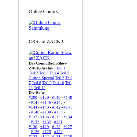
Online Comics
CRS auf ZACK !
Das ComicRadioShow
ZACK-Archiv :
Teil 1
Teil 2
Teil 3
Teil 4
Teil 5
Clifton-Spezial
Teil 6
Teil
7
Teil 8
Teil 9
Teil 10
Teil
11
Teil 12
Die Hefte
#200
-
#150
-
#149
-
#148
-
#147
-
#146
-
#145
-
#144
-
#143
-
#142
-
#141
-
#140
-
#139
-
#138
-
#137
-
#136
-
#135
-
#134
-
#133
-
#132
-
#131
-
#130
-
#129
-
#128
-
#127
-
#126
-
#125
-
#124
-
#123
-
#122
-
#121
-
#120