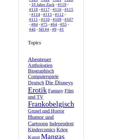
-
10 Jahre Zack
-
#119
-
#118
-
#117
-
#116
-
#115
-
#114
-
#113
-
#112
-
#111
-
#110
-
#109
-
#107
-
#84
-
#75
-
#64
-
#55
-
#46
-
SH #4
-
#9
-
#1
Topics
Abenteuer
Anthologien
Biographisch
Computerspiele
Die Disneys
Deutsch
Erotik
Fantasy
Film
und TV
Frankobelgisch
Grusel und Horror
Humor und
Cartoons
Independent
Kindercomics
Krieg
Mangas
Kunst