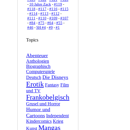
-
10 Jahre Zack
-
#119
-
#118
-
#117
-
#116
-
#115
-
#114
-
#113
-
#112
-
#111
-
#110
-
#109
-
#107
-
#84
-
#75
-
#64
-
#55
-
#46
-
SH #4
-
#9
-
#1
Topics
Abenteuer
Anthologien
Biographisch
Computerspiele
Die Disneys
Deutsch
Erotik
Fantasy
Film
und TV
Frankobelgisch
Grusel und Horror
Humor und
Cartoons
Independent
Kindercomics
Krieg
Mangas
Kunst