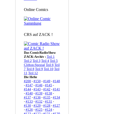
Online Comics
CRS auf ZACK !
Das ComicRadioShow
ZACK-Archiv :
Teil 1
Teil 2
Teil 3
Teil 4
Teil 5
Clifton-Spezial
Teil 6
Teil
7
Teil 8
Teil 9
Teil 10
Teil
11
Teil 12
Die Hefte
#200
-
#150
-
#149
-
#148
-
#147
-
#146
-
#145
-
#144
-
#143
-
#142
-
#141
-
#140
-
#139
-
#138
-
#137
-
#136
-
#135
-
#134
-
#133
-
#132
-
#131
-
#130
-
#129
-
#128
-
#127
-
#126
-
#125
-
#124
-
#123
-
#122
-
#121
-
#120