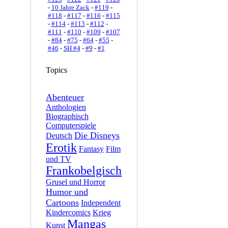
-
10 Jahre Zack
-
#119
-
#118
-
#117
-
#116
-
#115
-
#114
-
#113
-
#112
-
#111
-
#110
-
#109
-
#107
-
#84
-
#75
-
#64
-
#55
-
#46
-
SH #4
-
#9
-
#1
Topics
Abenteuer
Anthologien
Biographisch
Computerspiele
Die Disneys
Deutsch
Erotik
Fantasy
Film
und TV
Frankobelgisch
Grusel und Horror
Humor und
Cartoons
Independent
Kindercomics
Krieg
Mangas
Kunst