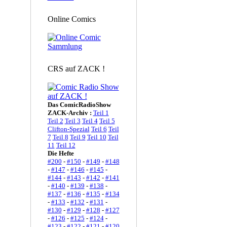
Online Comics
CRS auf ZACK !
Das ComicRadioShow
ZACK-Archiv :
Teil 1
Teil 2
Teil 3
Teil 4
Teil 5
Clifton-Spezial
Teil 6
Teil
7
Teil 8
Teil 9
Teil 10
Teil
11
Teil 12
Die Hefte
#200
-
#150
-
#149
-
#148
-
#147
-
#146
-
#145
-
#144
-
#143
-
#142
-
#141
-
#140
-
#139
-
#138
-
#137
-
#136
-
#135
-
#134
-
#133
-
#132
-
#131
-
#130
-
#129
-
#128
-
#127
-
#126
-
#125
-
#124
-
#123
-
#122
-
#121
-
#120