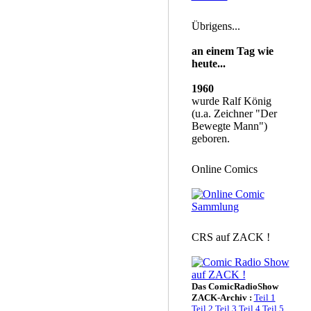
Übrigens...
an einem Tag wie
heute...
1960
wurde Ralf König
(u.a. Zeichner "Der
Bewegte Mann")
geboren.
Online Comics
CRS auf ZACK !
Das ComicRadioShow
ZACK-Archiv :
Teil 1
Teil 2
Teil 3
Teil 4
Teil 5