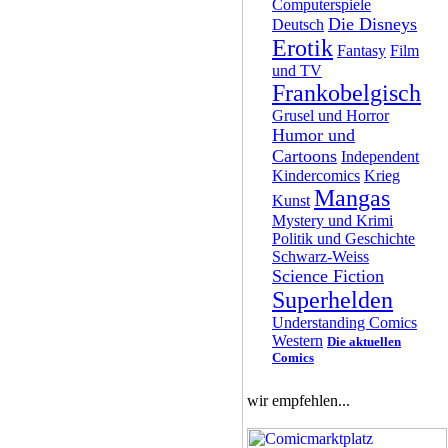
Computerspiele
Die Disneys
Deutsch
Erotik
Fantasy
Film
und TV
Frankobelgisch
Grusel und Horror
Humor und
Cartoons
Independent
Kindercomics
Krieg
Mangas
Kunst
Mystery und Krimi
Politik und Geschichte
Schwarz-Weiss
Science Fiction
Superhelden
Understanding Comics
Western
Die aktuellen
Comics
wir empfehlen...