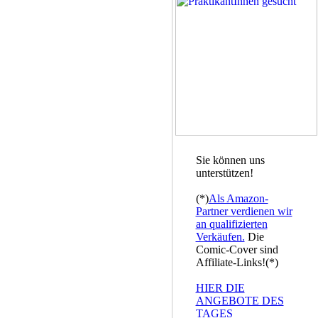
Sie können uns
unterstützen!
(*)
Als Amazon-
Partner verdienen wir
an qualifizierten
Verkäufen.
Die
Comic-Cover sind
Affiliate-Links!(*)
HIER DIE
ANGEBOTE DES
TAGES