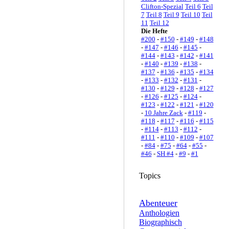
Clifton-Spezial
Teil 6
Teil
7
Teil 8
Teil 9
Teil 10
Teil
11
Teil 12
Die Hefte
#200
-
#150
-
#149
-
#148
-
#147
-
#146
-
#145
-
#144
-
#143
-
#142
-
#141
-
#140
-
#139
-
#138
-
#137
-
#136
-
#135
-
#134
-
#133
-
#132
-
#131
-
#130
-
#129
-
#128
-
#127
-
#126
-
#125
-
#124
-
#123
-
#122
-
#121
-
#120
-
10 Jahre Zack
-
#119
-
#118
-
#117
-
#116
-
#115
-
#114
-
#113
-
#112
-
#111
-
#110
-
#109
-
#107
-
#84
-
#75
-
#64
-
#55
-
#46
-
SH #4
-
#9
-
#1
Topics
Abenteuer
Anthologien
Biographisch