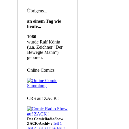
Übrigens...
an einem Tag wie
heute...
1960
wurde Ralf König
(u.a. Zeichner "Der
Bewegte Mann")
geboren.
Online Comics
CRS auf ZACK !
Das ComicRadioShow
ZACK-Archiv :
Teil 1
Teil 2
Teil 3
Teil 4
Teil 5