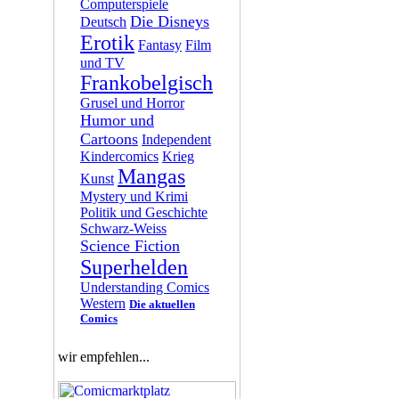
Computerspiele
Die Disneys
Deutsch
Erotik
Fantasy
Film
und TV
Frankobelgisch
Grusel und Horror
Humor und
Cartoons
Independent
Kindercomics
Krieg
Mangas
Kunst
Mystery und Krimi
Politik und Geschichte
Schwarz-Weiss
Science Fiction
Superhelden
Understanding Comics
Western
Die aktuellen
Comics
wir empfehlen...