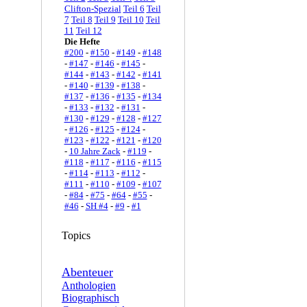
Clifton-Spezial
Teil 6
Teil
7
Teil 8
Teil 9
Teil 10
Teil
11
Teil 12
Die Hefte
#200
-
#150
-
#149
-
#148
-
#147
-
#146
-
#145
-
#144
-
#143
-
#142
-
#141
-
#140
-
#139
-
#138
-
#137
-
#136
-
#135
-
#134
-
#133
-
#132
-
#131
-
#130
-
#129
-
#128
-
#127
-
#126
-
#125
-
#124
-
#123
-
#122
-
#121
-
#120
-
10 Jahre Zack
-
#119
-
#118
-
#117
-
#116
-
#115
-
#114
-
#113
-
#112
-
#111
-
#110
-
#109
-
#107
-
#84
-
#75
-
#64
-
#55
-
#46
-
SH #4
-
#9
-
#1
Topics
Abenteuer
Anthologien
Biographisch