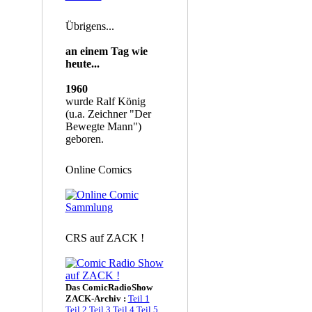
Übrigens...
an einem Tag wie
heute...
1960
wurde Ralf König
(u.a. Zeichner "Der
Bewegte Mann")
geboren.
Online Comics
CRS auf ZACK !
Das ComicRadioShow
ZACK-Archiv :
Teil 1
Teil 2
Teil 3
Teil 4
Teil 5