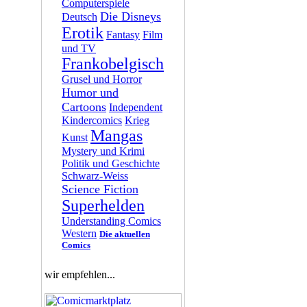
Computerspiele
Die Disneys
Deutsch
Erotik
Fantasy
Film
und TV
Frankobelgisch
Grusel und Horror
Humor und
Cartoons
Independent
Kindercomics
Krieg
Mangas
Kunst
Mystery und Krimi
Politik und Geschichte
Schwarz-Weiss
Science Fiction
Superhelden
Understanding Comics
Western
Die aktuellen
Comics
wir empfehlen...