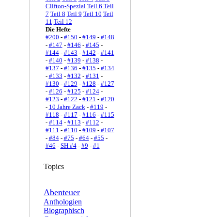
Clifton-Spezial
Teil 6
Teil
7
Teil 8
Teil 9
Teil 10
Teil
11
Teil 12
Die Hefte
#200
-
#150
-
#149
-
#148
-
#147
-
#146
-
#145
-
#144
-
#143
-
#142
-
#141
-
#140
-
#139
-
#138
-
#137
-
#136
-
#135
-
#134
-
#133
-
#132
-
#131
-
#130
-
#129
-
#128
-
#127
-
#126
-
#125
-
#124
-
#123
-
#122
-
#121
-
#120
-
10 Jahre Zack
-
#119
-
#118
-
#117
-
#116
-
#115
-
#114
-
#113
-
#112
-
#111
-
#110
-
#109
-
#107
-
#84
-
#75
-
#64
-
#55
-
#46
-
SH #4
-
#9
-
#1
Topics
Abenteuer
Anthologien
Biographisch