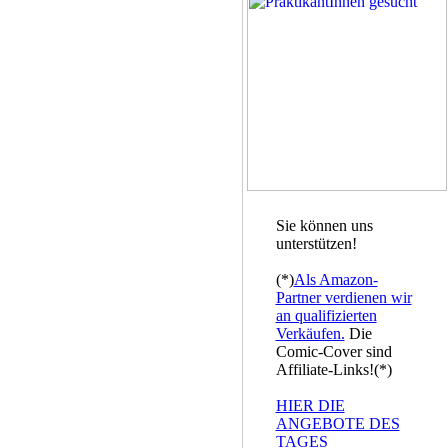
Sie können uns
unterstützen!
(*)
Als Amazon-
Partner verdienen wir
an qualifizierten
Verkäufen.
Die
Comic-Cover sind
Affiliate-Links!(*)
HIER DIE
ANGEBOTE DES
TAGES