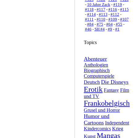
-
10 Jahre Zack
-
#119
-
#118
-
#117
-
#116
-
#115
-
#114
-
#113
-
#112
-
#111
-
#110
-
#109
-
#107
-
#84
-
#75
-
#64
-
#55
-
#46
-
SH #4
-
#9
-
#1
Topics
Abenteuer
Anthologien
Biographisch
Computerspiele
Die Disneys
Deutsch
Erotik
Fantasy
Film
und TV
Frankobelgisch
Grusel und Horror
Humor und
Cartoons
Independent
Kindercomics
Krieg
Mangas
Kunst