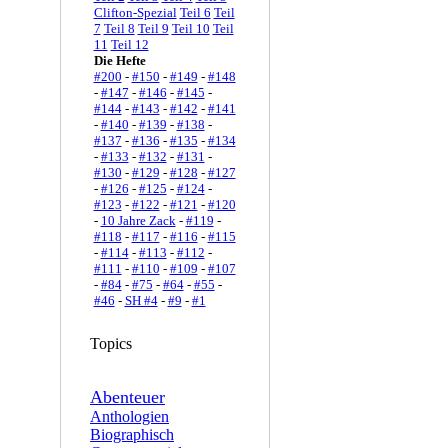
Clifton-Spezial
Teil 6
Teil
7
Teil 8
Teil 9
Teil 10
Teil
11
Teil 12
Die Hefte
#200
-
#150
-
#149
-
#148
-
#147
-
#146
-
#145
-
#144
-
#143
-
#142
-
#141
-
#140
-
#139
-
#138
-
#137
-
#136
-
#135
-
#134
-
#133
-
#132
-
#131
-
#130
-
#129
-
#128
-
#127
-
#126
-
#125
-
#124
-
#123
-
#122
-
#121
-
#120
-
10 Jahre Zack
-
#119
-
#118
-
#117
-
#116
-
#115
-
#114
-
#113
-
#112
-
#111
-
#110
-
#109
-
#107
-
#84
-
#75
-
#64
-
#55
-
#46
-
SH #4
-
#9
-
#1
Topics
Abenteuer
Anthologien
Biographisch