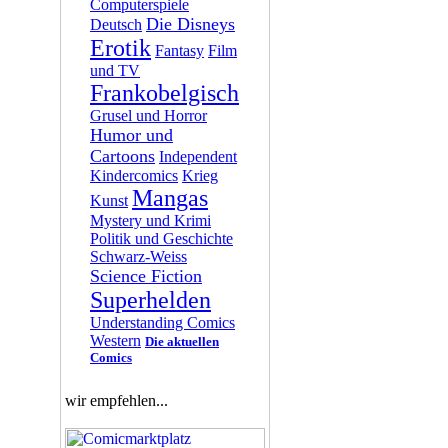
Computerspiele
Die Disneys
Deutsch
Erotik
Fantasy
Film
und TV
Frankobelgisch
Grusel und Horror
Humor und
Cartoons
Independent
Kindercomics
Krieg
Mangas
Kunst
Mystery und Krimi
Politik und Geschichte
Schwarz-Weiss
Science Fiction
Superhelden
Understanding Comics
Western
Die aktuellen
Comics
wir empfehlen...