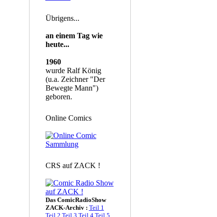
Übrigens...
an einem Tag wie
heute...
1960
wurde Ralf König
(u.a. Zeichner "Der
Bewegte Mann")
geboren.
Online Comics
CRS auf ZACK !
Das ComicRadioShow
ZACK-Archiv :
Teil 1
Teil 2
Teil 3
Teil 4
Teil 5