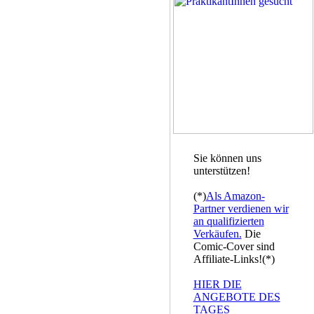
Sie können uns
unterstützen!
(*)
Als Amazon-
Partner verdienen wir
an qualifizierten
Verkäufen.
Die
Comic-Cover sind
Affiliate-Links!(*)
HIER DIE
ANGEBOTE DES
TAGES