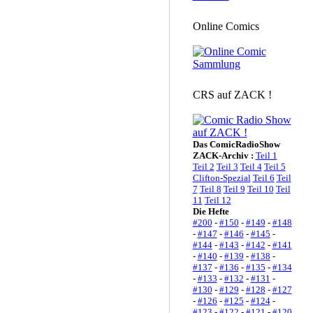
Online Comics
CRS auf ZACK !
Das ComicRadioShow
ZACK-Archiv :
Teil 1
Teil 2
Teil 3
Teil 4
Teil 5
Clifton-Spezial
Teil 6
Teil
7
Teil 8
Teil 9
Teil 10
Teil
11
Teil 12
Die Hefte
#200
-
#150
-
#149
-
#148
-
#147
-
#146
-
#145
-
#144
-
#143
-
#142
-
#141
-
#140
-
#139
-
#138
-
#137
-
#136
-
#135
-
#134
-
#133
-
#132
-
#131
-
#130
-
#129
-
#128
-
#127
-
#126
-
#125
-
#124
-
#123
-
#122
-
#121
-
#120