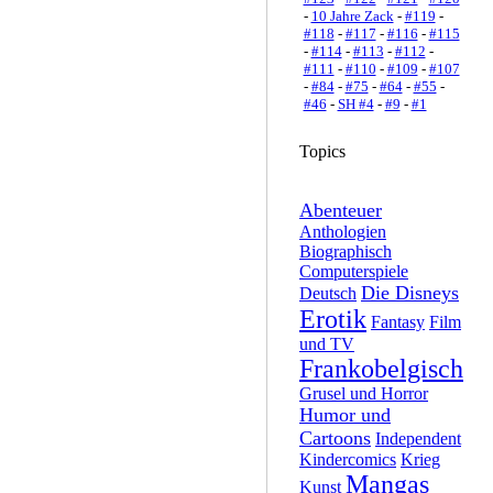
-
10 Jahre Zack
-
#119
-
#118
-
#117
-
#116
-
#115
-
#114
-
#113
-
#112
-
#111
-
#110
-
#109
-
#107
-
#84
-
#75
-
#64
-
#55
-
#46
-
SH #4
-
#9
-
#1
Topics
Abenteuer
Anthologien
Biographisch
Computerspiele
Die Disneys
Deutsch
Erotik
Fantasy
Film
und TV
Frankobelgisch
Grusel und Horror
Humor und
Cartoons
Independent
Kindercomics
Krieg
Mangas
Kunst