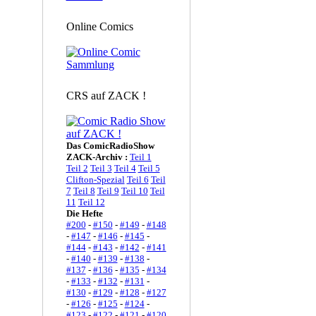
Online Comics
CRS auf ZACK !
Das ComicRadioShow
ZACK-Archiv :
Teil 1
Teil 2
Teil 3
Teil 4
Teil 5
Clifton-Spezial
Teil 6
Teil
7
Teil 8
Teil 9
Teil 10
Teil
11
Teil 12
Die Hefte
#200
-
#150
-
#149
-
#148
-
#147
-
#146
-
#145
-
#144
-
#143
-
#142
-
#141
-
#140
-
#139
-
#138
-
#137
-
#136
-
#135
-
#134
-
#133
-
#132
-
#131
-
#130
-
#129
-
#128
-
#127
-
#126
-
#125
-
#124
-
#123
-
#122
-
#121
-
#120