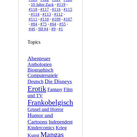
-
10 Jahre Zack
-
#119
-
#118
-
#117
-
#116
-
#115
-
#114
-
#113
-
#112
-
#111
-
#110
-
#109
-
#107
-
#84
-
#75
-
#64
-
#55
-
#46
-
SH #4
-
#9
-
#1
Topics
Abenteuer
Anthologien
Biographisch
Computerspiele
Die Disneys
Deutsch
Erotik
Fantasy
Film
und TV
Frankobelgisch
Grusel und Horror
Humor und
Cartoons
Independent
Kindercomics
Krieg
Mangas
Kunst