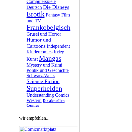
Computerspiele
Die Disneys
Deutsch
Erotik
Fantasy
Film
und TV
Frankobelgisch
Grusel und Horror
Humor und
Cartoons
Independent
Kindercomics
Krieg
Mangas
Kunst
Mystery und Krimi
Politik und Geschichte
Schwarz-Weiss
Science Fiction
Superhelden
Understanding Comics
Western
Die aktuellen
Comics
wir empfehlen...