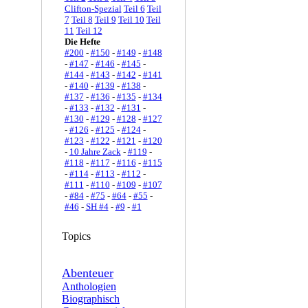
Clifton-Spezial
Teil 6
Teil
7
Teil 8
Teil 9
Teil 10
Teil
11
Teil 12
Die Hefte
#200
-
#150
-
#149
-
#148
-
#147
-
#146
-
#145
-
#144
-
#143
-
#142
-
#141
-
#140
-
#139
-
#138
-
#137
-
#136
-
#135
-
#134
-
#133
-
#132
-
#131
-
#130
-
#129
-
#128
-
#127
-
#126
-
#125
-
#124
-
#123
-
#122
-
#121
-
#120
-
10 Jahre Zack
-
#119
-
#118
-
#117
-
#116
-
#115
-
#114
-
#113
-
#112
-
#111
-
#110
-
#109
-
#107
-
#84
-
#75
-
#64
-
#55
-
#46
-
SH #4
-
#9
-
#1
Topics
Abenteuer
Anthologien
Biographisch