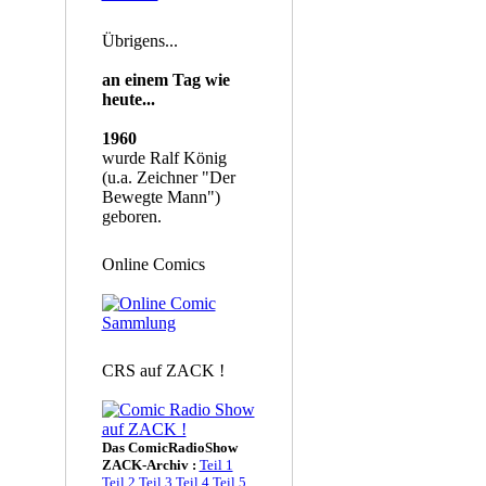
Übrigens...
an einem Tag wie
heute...
1960
wurde Ralf König
(u.a. Zeichner "Der
Bewegte Mann")
geboren.
Online Comics
CRS auf ZACK !
Das ComicRadioShow
ZACK-Archiv :
Teil 1
Teil 2
Teil 3
Teil 4
Teil 5