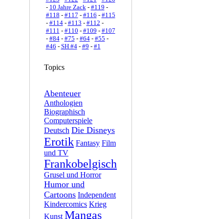
-
10 Jahre Zack
-
#119
-
#118
-
#117
-
#116
-
#115
-
#114
-
#113
-
#112
-
#111
-
#110
-
#109
-
#107
-
#84
-
#75
-
#64
-
#55
-
#46
-
SH #4
-
#9
-
#1
Topics
Abenteuer
Anthologien
Biographisch
Computerspiele
Die Disneys
Deutsch
Erotik
Fantasy
Film
und TV
Frankobelgisch
Grusel und Horror
Humor und
Cartoons
Independent
Kindercomics
Krieg
Mangas
Kunst