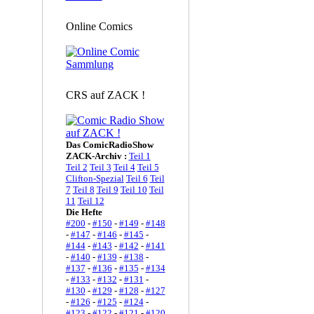
Online Comics
CRS auf ZACK !
Das ComicRadioShow
ZACK-Archiv :
Teil 1
Teil 2
Teil 3
Teil 4
Teil 5
Clifton-Spezial
Teil 6
Teil
7
Teil 8
Teil 9
Teil 10
Teil
11
Teil 12
Die Hefte
#200
-
#150
-
#149
-
#148
-
#147
-
#146
-
#145
-
#144
-
#143
-
#142
-
#141
-
#140
-
#139
-
#138
-
#137
-
#136
-
#135
-
#134
-
#133
-
#132
-
#131
-
#130
-
#129
-
#128
-
#127
-
#126
-
#125
-
#124
-
#123
-
#122
-
#121
-
#120