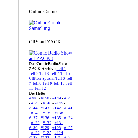
Online Comics
CRS auf ZACK !
Das ComicRadioShow
ZACK-Archiv :
Teil 1
Teil 2
Teil 3
Teil 4
Teil 5
Clifton-Spezial
Teil 6
Teil
7
Teil 8
Teil 9
Teil 10
Teil
11
Teil 12
Die Hefte
#200
-
#150
-
#149
-
#148
-
#147
-
#146
-
#145
-
#144
-
#143
-
#142
-
#141
-
#140
-
#139
-
#138
-
#137
-
#136
-
#135
-
#134
-
#133
-
#132
-
#131
-
#130
-
#129
-
#128
-
#127
-
#126
-
#125
-
#124
-
#123
-
#122
-
#121
-
#120