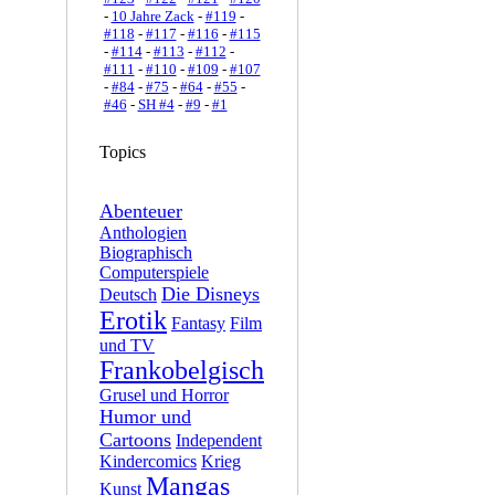
-
10 Jahre Zack
-
#119
-
#118
-
#117
-
#116
-
#115
-
#114
-
#113
-
#112
-
#111
-
#110
-
#109
-
#107
-
#84
-
#75
-
#64
-
#55
-
#46
-
SH #4
-
#9
-
#1
Topics
Abenteuer
Anthologien
Biographisch
Computerspiele
Die Disneys
Deutsch
Erotik
Fantasy
Film
und TV
Frankobelgisch
Grusel und Horror
Humor und
Cartoons
Independent
Kindercomics
Krieg
Mangas
Kunst