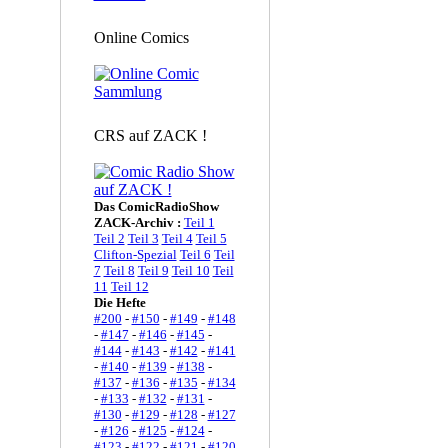
Online Comics
CRS auf ZACK !
Das ComicRadioShow
ZACK-Archiv :
Teil 1
Teil 2
Teil 3
Teil 4
Teil 5
Clifton-Spezial
Teil 6
Teil
7
Teil 8
Teil 9
Teil 10
Teil
11
Teil 12
Die Hefte
#200
-
#150
-
#149
-
#148
-
#147
-
#146
-
#145
-
#144
-
#143
-
#142
-
#141
-
#140
-
#139
-
#138
-
#137
-
#136
-
#135
-
#134
-
#133
-
#132
-
#131
-
#130
-
#129
-
#128
-
#127
-
#126
-
#125
-
#124
-
#123
-
#122
-
#121
-
#120