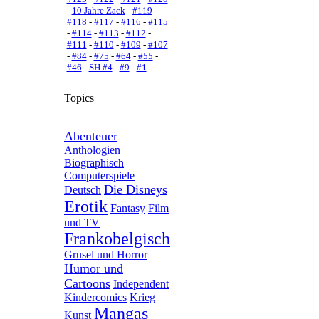
-
10 Jahre Zack
-
#119
-
#118
-
#117
-
#116
-
#115
-
#114
-
#113
-
#112
-
#111
-
#110
-
#109
-
#107
-
#84
-
#75
-
#64
-
#55
-
#46
-
SH #4
-
#9
-
#1
Topics
Abenteuer
Anthologien
Biographisch
Computerspiele
Die Disneys
Deutsch
Erotik
Fantasy
Film
und TV
Frankobelgisch
Grusel und Horror
Humor und
Cartoons
Independent
Kindercomics
Krieg
Mangas
Kunst