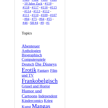
-
10 Jahre Zack
-
#119
-
#118
-
#117
-
#116
-
#115
-
#114
-
#113
-
#112
-
#111
-
#110
-
#109
-
#107
-
#84
-
#75
-
#64
-
#55
-
#46
-
SH #4
-
#9
-
#1
Topics
Abenteuer
Anthologien
Biographisch
Computerspiele
Die Disneys
Deutsch
Erotik
Fantasy
Film
und TV
Frankobelgisch
Grusel und Horror
Humor und
Cartoons
Independent
Kindercomics
Krieg
Mangas
Kunst