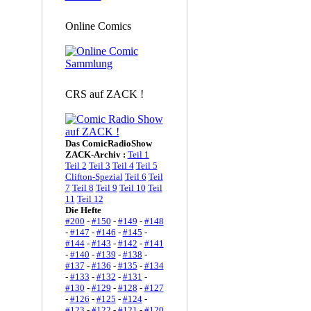
Online Comics
CRS auf ZACK !
Das ComicRadioShow
ZACK-Archiv :
Teil 1
Teil 2
Teil 3
Teil 4
Teil 5
Clifton-Spezial
Teil 6
Teil
7
Teil 8
Teil 9
Teil 10
Teil
11
Teil 12
Die Hefte
#200
-
#150
-
#149
-
#148
-
#147
-
#146
-
#145
-
#144
-
#143
-
#142
-
#141
-
#140
-
#139
-
#138
-
#137
-
#136
-
#135
-
#134
-
#133
-
#132
-
#131
-
#130
-
#129
-
#128
-
#127
-
#126
-
#125
-
#124
-
#123
-
#122
-
#121
-
#120