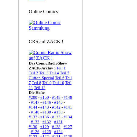
Online Comics
CRS auf ZACK !
Das ComicRadioShow
ZACK-Archiv :
Teil 1
Teil 2
Teil 3
Teil 4
Teil 5
Clifton-Spezial
Teil 6
Teil
7
Teil 8
Teil 9
Teil 10
Teil
11
Teil 12
Die Hefte
#200
-
#150
-
#149
-
#148
-
#147
-
#146
-
#145
-
#144
-
#143
-
#142
-
#141
-
#140
-
#139
-
#138
-
#137
-
#136
-
#135
-
#134
-
#133
-
#132
-
#131
-
#130
-
#129
-
#128
-
#127
-
#126
-
#125
-
#124
-
#123
-
#122
-
#121
-
#120