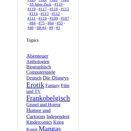
-
10 Jahre Zack
-
#119
-
#118
-
#117
-
#116
-
#115
-
#114
-
#113
-
#112
-
#111
-
#110
-
#109
-
#107
-
#84
-
#75
-
#64
-
#55
-
#46
-
SH #4
-
#9
-
#1
Topics
Abenteuer
Anthologien
Biographisch
Computerspiele
Die Disneys
Deutsch
Erotik
Fantasy
Film
und TV
Frankobelgisch
Grusel und Horror
Humor und
Cartoons
Independent
Kindercomics
Krieg
Mangas
Kunst