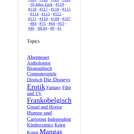
-
10 Jahre Zack
-
#119
-
#118
-
#117
-
#116
-
#115
-
#114
-
#113
-
#112
-
#111
-
#110
-
#109
-
#107
-
#84
-
#75
-
#64
-
#55
-
#46
-
SH #4
-
#9
-
#1
Topics
Abenteuer
Anthologien
Biographisch
Computerspiele
Die Disneys
Deutsch
Erotik
Fantasy
Film
und TV
Frankobelgisch
Grusel und Horror
Humor und
Cartoons
Independent
Kindercomics
Krieg
Mangas
Kunst