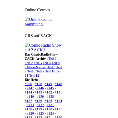
Online Comics
CRS auf ZACK !
Das ComicRadioShow
ZACK-Archiv :
Teil 1
Teil 2
Teil 3
Teil 4
Teil 5
Clifton-Spezial
Teil 6
Teil
7
Teil 8
Teil 9
Teil 10
Teil
11
Teil 12
Die Hefte
#200
-
#150
-
#149
-
#148
-
#147
-
#146
-
#145
-
#144
-
#143
-
#142
-
#141
-
#140
-
#139
-
#138
-
#137
-
#136
-
#135
-
#134
-
#133
-
#132
-
#131
-
#130
-
#129
-
#128
-
#127
-
#126
-
#125
-
#124
-
#123
-
#122
-
#121
-
#120